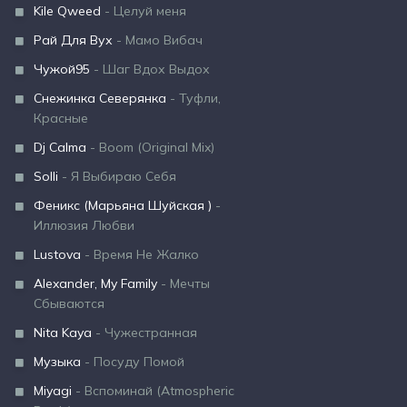
Kile Qweed
- Целуй меня
Рай Для Вух
- Мамо Вибач
Чужой95
- Шаг Вдох Выдох
Снежинка Северянка
- Туфли,
Красные
Dj Calma
- Boom (Original Mix)
Solli
- Я Выбираю Себя
Феникс (Марьяна Шуйская )
-
Иллюзия Любви
Lustova
- Время Не Жалко
Alexander, My Family
- Мечты
Сбываются
Nita Kaya
- Чужестранная
Музыка
- Посуду Помой
Miyagi
- Вспоминай (Atmospheric