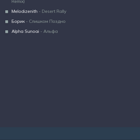
Remix)
Melodizenith
- Desert Rally
Борик
- Слишком Поздно
Alpha Sunoai
- Альфа