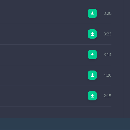
3:28
3:23
3:14
4:20
2:15