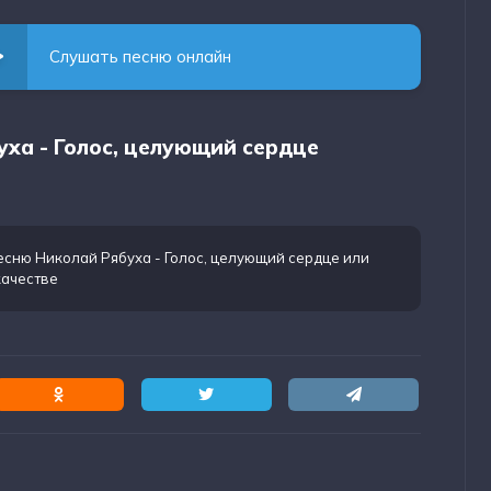
Слушать песню онлайн
уха - Голос, целующий сердце
есню Николай Рябуха - Голос, целующий сердце
или
качестве