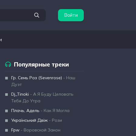
Войти
и
Популярные треки
Гр. Семь Роз (Sevenrose)
- Наш
Дуэт
Dj_Tinoki
- А Я Буду Целовать
Тебя До Утра
Плачь, Адель
- Как Я Могла
Український Двіж
- Рози
Fpw
- Воровской Закон