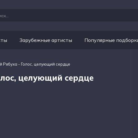
сты
Зарубежные артисты
Популярные подборк
й Рябуха - Голос, целующий сердце
олос, целующий сердце