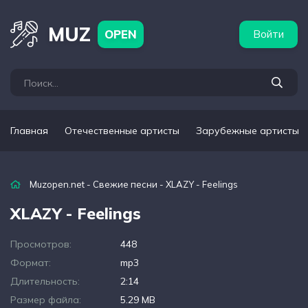
бежные артисты
Популярные подборки
MUZ
OPEN
Войти
Главная
Отечественные артисты
Зарубежные артисты
Muzopen.net
-
Свежие песни
- XLAZY - Feelings
XLAZY - Feelings
Просмотров:
448
Формат:
mp3
Длительность:
2:14
Размер файла:
5.29 MB