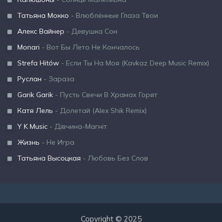
Татьяна Мокко
- Влюблённые Глаза Твои
Алекс Вайнер
- Девушка Сон
Monari
- Вот Бы Лето Не Кончалось
Strefa Hitów
- Если Ты На Моя (Kavkaz Deep Music Remix)
Руслан
- Зараза
Garik Garik
- Пусть Свечи В Храмах Горят
Катя Лель
- Долетай (Alex Shik Remix)
Y K Music
- Дівчина-Магніт
Жизнь
- Не Игра
Татьяна Высоцкая
- Любовь Без Слов
Copyright © 2025