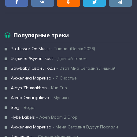
Популярные треки
Professor On Music
- Tamam (Remix 2026)
Энджел Жуков, kust
- Двигай телом
Sowbaby, Свои Люди
- Этот Мир Сегодня Лишний
Анжелика Маркиза
- Я Счастье
Aidyn Zhumakhan
- Kun Tun
Alena Omargalieva
- Музико
Serjj
- Вода
Hybe Labels
- Aoen Boom 2 Drop
Анжелика Маркиза
- Меня Сегодня Вдруг Послали
Капюшоны
- Солнце Малелиьна