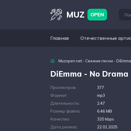
MUZ
OPEN
Главная
Отечественные арти
Muzopen.net
-
Свежие песни
- DiEmma
DiEmma - No Drama
Просмотров:
377
Формат:
mp3
Длительность:
2:47
Размер файла:
6.46 MB
Качество:
320 kbps
Дата релиза:
22.01.2025