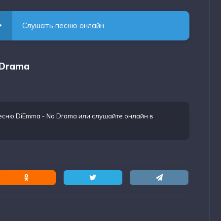
Слушать песню онлайн
 Drama
есню DiEmma - No Drama
или слушайте онлайн в