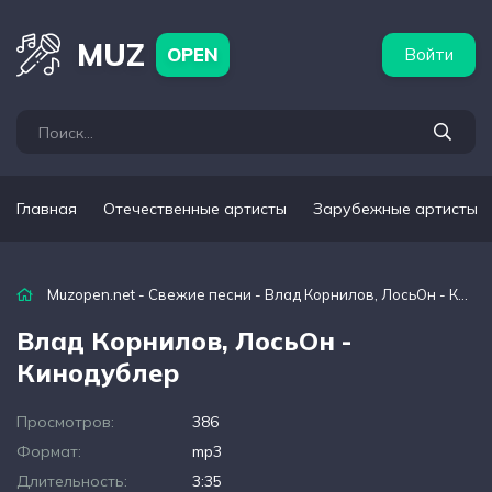
бежные артисты
Популярные подборки
MUZ
OPEN
Войти
Главная
Отечественные артисты
Зарубежные артисты
Muzopen.net
-
Свежие песни
- Влад Корнилов, ЛосьОн - Кинодублер
Влад Корнилов, ЛосьОн -
Кинодублер
Просмотров:
386
Формат:
mp3
Длительность:
3:35