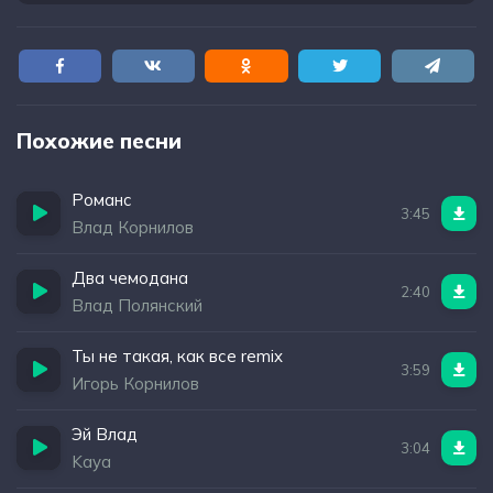
Похожие песни
Романс
3:45
Влад Корнилов
Два чемодана
2:40
Влад Полянский
Ты не такая, как все remix
3:59
Игорь Корнилов
Эй Влад
3:04
Kaya