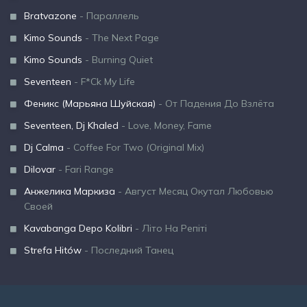
Bratvazone
- Параллель
Kimo Sounds
- The Next Page
Kimo Sounds
- Burning Quiet
Seventeen
- F*Ck My Life
Феникс (Марьяна Шуйская)
- От Падения До Взлёта
Seventeen, Dj Khaled
- Love, Money, Fame
Dj Calma
- Coffee For Two (Original Mix)
Dilovar
- Fari Range
Анжелика Маркиза
- Август Месяц Окутал Любовью
Своей
Kavabanga Depo Kolibri
- Літо На Репіті
Strefa Hitów
- Последний Танец