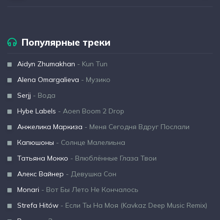
Популярные треки
Aidyn Zhumakhan
- Kun Tun
Alena Omargalieva
- Музико
Serjj
- Вода
Hybe Labels
- Aoen Boom 2 Drop
Анжелика Маркиза
- Меня Сегодня Вдруг Послали
Капюшоны
- Солнце Малелиьна
Татьяна Мокко
- Влюблённые Глаза Твои
Алекс Вайнер
- Девушка Сон
Monari
- Вот Бы Лето Не Кончалось
Strefa Hitów
- Если Ты На Моя (Kavkaz Deep Music Remix)