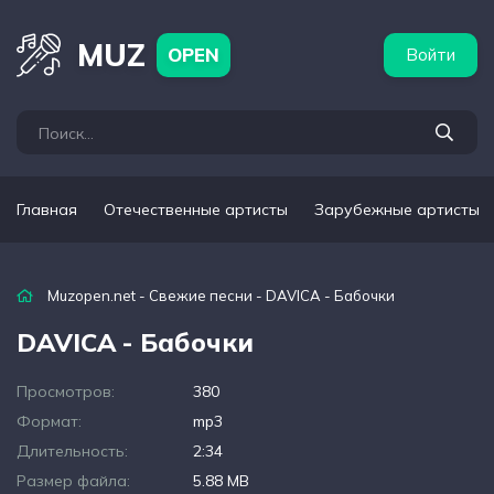
бежные артисты
Популярные подборки
MUZ
OPEN
Войти
Главная
Отечественные артисты
Зарубежные артисты
Muzopen.net
-
Свежие песни
- DAVICA - Бабочки
DAVICA - Бабочки
Просмотров:
380
Формат:
mp3
Длительность:
2:34
Размер файла:
5.88 MB