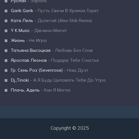
Руслан
- Зараза
Garik Garik
- Пусть Свечи В Храмах Горят
Катя Лель
- Долетай (Alex Shik Remix)
Y K Music
- Дівчина-Магніт
Жизнь
- Не Игра
Татьяна Высоцкая
- Любовь Без Слов
Ярослав Леонов
- Подарю Тебе Счастье
Гр. Семь Роз (Sevenrose)
- Наш Дуэт
Dj_Tinoki
- А Я Буду Целовать Тебя До Утра
Плачь, Адель
- Как Я Могла
Copyright © 2025