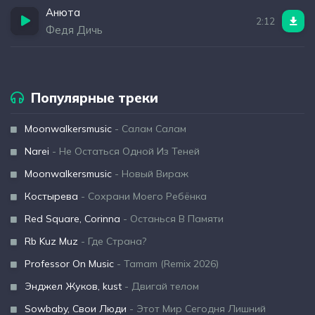
Анюта
2:12
Федя Дичь
Популярные треки
Moonwalkersmusic
- Салам Салам
Narei
- Не Остаться Одной Из Теней
Moonwalkersmusic
- Новый Вираж
Костырева
- Сохрани Моего Ребёнка
Red Square, Corinna
- Останься В Памяти
Rb Kuz Muz
- Где Страна?
Professor On Music
- Tamam (Remix 2026)
Энджел Жуков, kust
- Двигай телом
Sowbaby, Свои Люди
- Этот Мир Сегодня Лишний