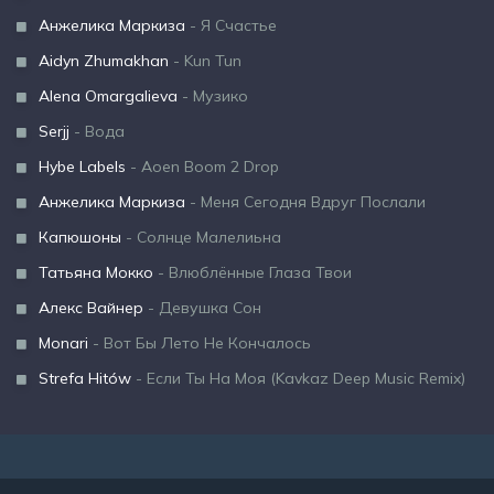
Анжелика Маркиза
- Я Счастье
Aidyn Zhumakhan
- Kun Tun
Alena Omargalieva
- Музико
Serjj
- Вода
Hybe Labels
- Aoen Boom 2 Drop
Анжелика Маркиза
- Меня Сегодня Вдруг Послали
Капюшоны
- Солнце Малелиьна
Татьяна Мокко
- Влюблённые Глаза Твои
Алекс Вайнер
- Девушка Сон
Monari
- Вот Бы Лето Не Кончалось
Strefa Hitów
- Если Ты На Моя (Kavkaz Deep Music Remix)