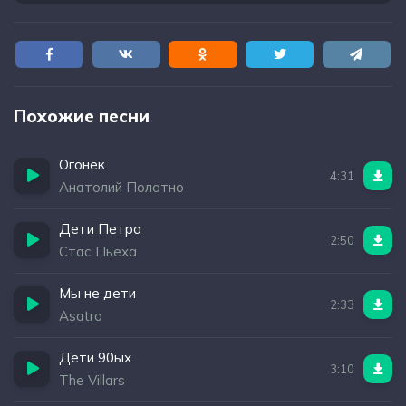
Похожие песни
Огонёк
4:31
Анатолий Полотно
Дети Петра
2:50
Стас Пьеха
Мы не дети
2:33
Asatro
Дети 90ых
3:10
The Villars