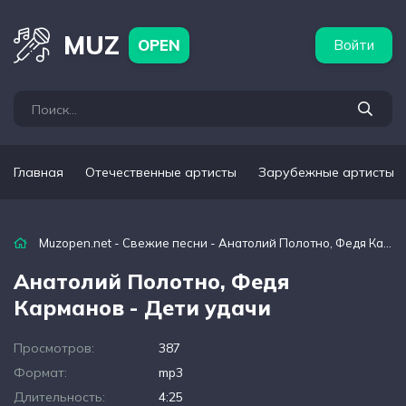
бежные артисты
Популярные подборки
MUZ
OPEN
Войти
Главная
Отечественные артисты
Зарубежные артисты
Muzopen.net
-
Свежие песни
- Анатолий Полотно, Федя Карманов - Дети удачи
Анатолий Полотно, Федя
Карманов - Дети удачи
Просмотров:
387
Формат:
mp3
Длительность:
4:25