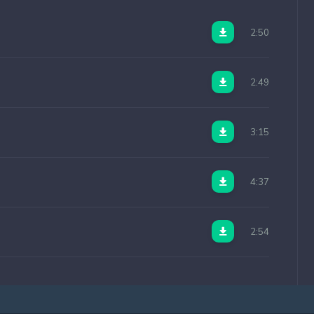
2:50
2:49
3:15
4:37
2:54