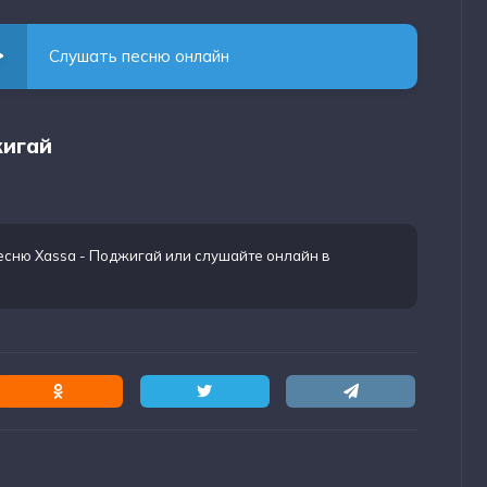
Слушать песню онлайн
жигай
есню Xassa - Поджигай
или слушайте онлайн в