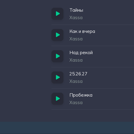
Тайны
Xassa
Как и вчера
Xassa
Над рекой
Xassa
25.26.27
Xassa
Пробежка
Xassa