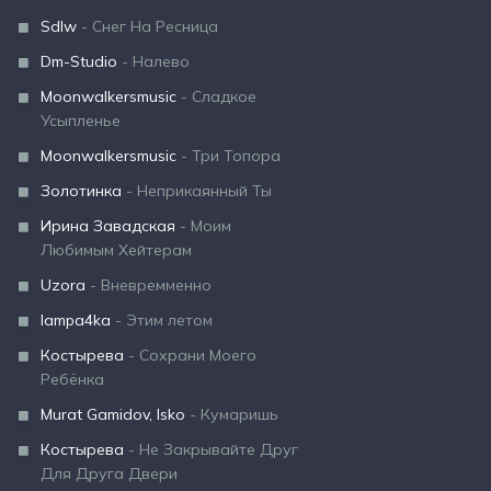
Sdlw
- Снег На Ресница
Dm-Studio
- Налево
Moonwalkersmusic
- Сладкое
Усыпленье
Moonwalkersmusic
- Три Топора
Золотинка
- Неприкаянный Ты
Ирина Завадская
- Моим
Любимым Хейтерам
Uzora
- Вневремменно
lampa4ka
- Этим летом
Костырева
- Сохрани Моего
Ребёнка
Murat Gamidov, Isko
- Кумаришь
Костырева
- Не Закрывайте Друг
Для Друга Двери