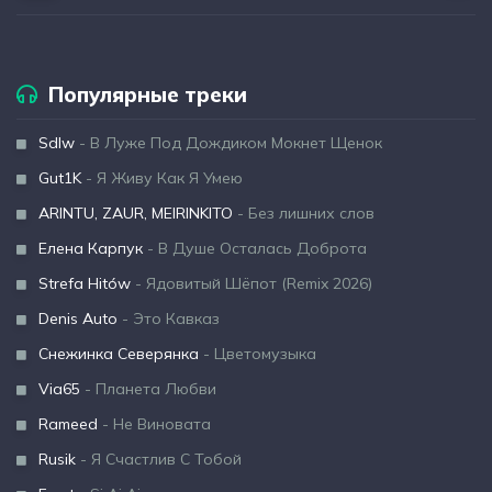
Популярные треки
Sdlw
- В Луже Под Дождиком Мокнет Щенок
Gut1K
- Я Живу Как Я Умею
ARINTU, ZAUR, MEIRINKITO
- Без лишних слов
Елена Карпук
- В Душе Осталась Доброта
Strefa Hitów
- Ядовитый Шёпот (Remix 2026)
Denis Auto
- Это Кавказ
Снежинка Северянка
- Цветомузыка
Via65
- Планета Любви
Rameed
- Не Виновата
Rusik
- Я Счастлив С Тобой