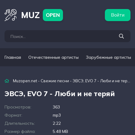
бежные артисты
Популярные подборки
MUZ
OPEN
Войти
Главная
Отечественные артисты
Зарубежные артисты
Muzopen.net
-
Свежие песни
- ЭВСЭ, EVO 7 - Люби и не теряй
ЭВСЭ, EVO 7 - Люби и не теряй
Просмотров:
363
Формат:
mp3
Длительность:
2:22
Размер файла:
5.48 MB