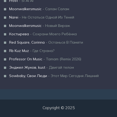
Frost
- Si Ai Ai
Moonwalkersmusic
- Салам Салам
Narei
- Не Остаться Одной Из Теней
Moonwalkersmusic
- Новый Вираж
Костырева
- Сохрани Моего Ребёнка
Red Square, Corinna
- Останься В Памяти
Rb Kuz Muz
- Где Страна?
Professor On Music
- Tamam (Remix 2026)
Энджел Жуков, kust
- Двигай телом
Sowbaby, Свои Люди
- Этот Мир Сегодня Лишний
Copyright © 2025