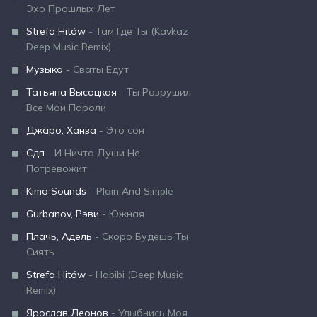
Эхо Прошлых Лет
Strefa Hitów
- Там Где Ты (Kavkaz
Deep Music Remix)
Музыка
- Сваты Едут
Татьяна Высоцкая
- Ты Разрушил
Все Мои Пароли
Джаро, Ханза
- Это сон
Сдп
- И Ничто Души Не
Потревожит
Kimo Sounds
- Plain And Simple
Gurbanov, Рэви
- Южная
Плачь, Адель
- Скоро Будешь Ты
Сиять
Strefa Hitów
- Habibi (Deep Music
Remix)
Ярослав Леонов
- Улыбнись Моя