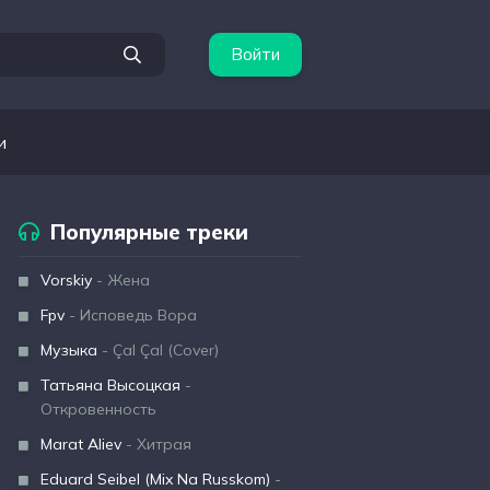
Войти
и
Популярные треки
Vorskiy
- Жена
Fpv
- Исповедь Вора
Музыка
- Çal Çal (Cover)
Татьяна Высоцкая
-
Откровенность
Marat Aliev
- Хитрая
Eduard Seibel (Mix Na Russkom)
-