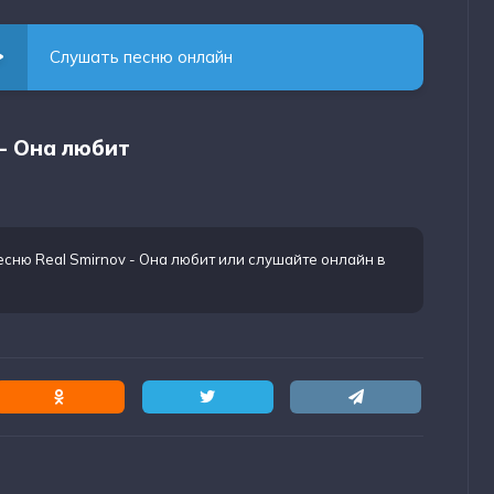
Слушать песню онлайн
 - Она любит
есню Real Smirnov - Она любит
или слушайте онлайн в