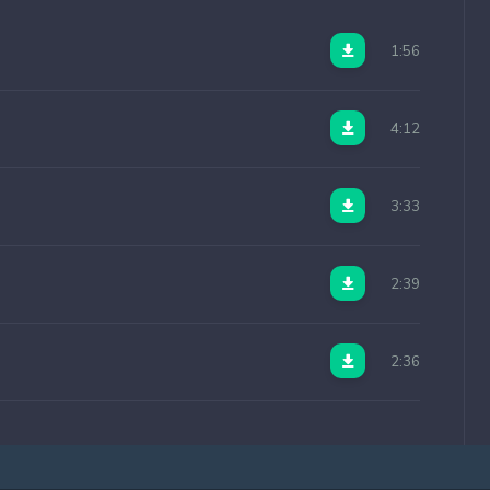
1:56
4:12
3:33
2:39
2:36