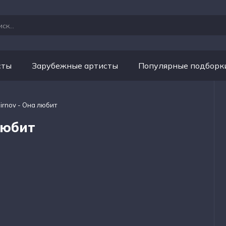
сты
Зарубежные артисты
Популярные подборк
irnov - Она любит
любит