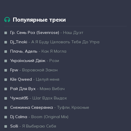
Популярные треки
Гр. Семь Роз (Sevenrose)
- Наш Дуэт
Dj_Tinoki
- А Я Буду Целовать Тебя До Утра
Плачь, Адель
- Как Я Могла
Український Двіж
- Рози
Fpw
- Воровской Закон
Kile Qweed
- Целуй меня
Рай Для Вух
- Мамо Вибач
Чужой95
- Шаг Вдох Выдох
Снежинка Северянка
- Туфли, Красные
Dj Calma
- Boom (Original Mix)
Solli
- Я Выбираю Себя