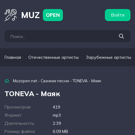
бежные артисты
Популярные подборки
MUZ
OPEN
Войти
Главная
Отечественные артисты
Зарубежные артисты
Muzopen.net
-
Свежие песни
- TONEVA - Маяк
TONEVA - Маяк
Просмотров:
419
Формат:
mp3
Длительность:
2:39
Размер файла:
6.09 MB