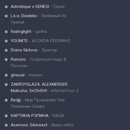
Adriatique x GENESI
- Closer
L.k.a, Diadelia
- Любимый Но
Чужой
fadinglight
- gothic
YOUNITE
- ACORDA PEDRINHO
Diana Skitova
- Триггер
Ramzes
- Ссориться Надо В
Постели
ghasaii
- heaven
ZAKROYGLAZA, ALEXMERSER,
Makruha, SirOhSh!t
- Infernal Four 2
Redjji
- Мир Проверяет Нас
Пламенем Снова
КАРТИНА РЭПИНА
- RAGA
Asenssia, Sibewest
- Выше неба