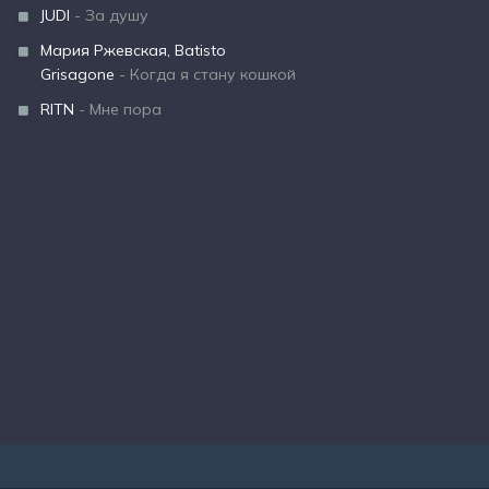
JUDI
- За душу
Мария Ржевская, Batisto
Grisagone
- Когда я стану кошкой
RITN
- Мне пора