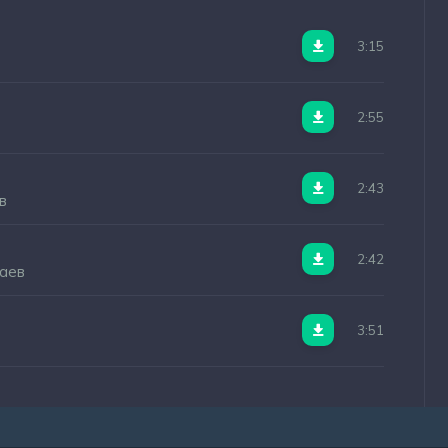
3:15
2:55
2:43
в
2:42
аев
3:51