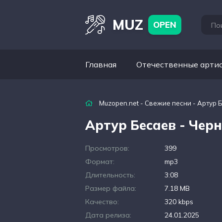
MUZ
OPEN
Главная
Отечественные арти
Muzopen.net
-
Свежие песни
- Артур 
Артур Бесаев - Чер
Просмотров:
399
Формат:
mp3
Длительность:
3:08
Размер файла:
7.18 MB
Качество:
320 kbps
Дата релиза:
24.01.2025