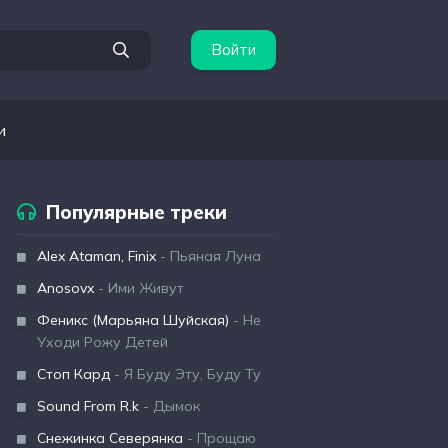
Войти
и
Популярные треки
Alex Ataman, Finix
- Пьяная Луна
Anosovx
- Ими Живут
Феникс (Марьяна Шуйская)
- Не
Уходи Рожу Детей
Стоп Кард
- Я Буду Эту, Буду Ту
Sound From R.k
- Дымок
Снежинка Северянка
- Прощаю