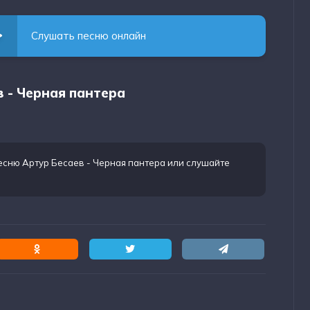
Слушать песню онлайн
в - Черная пантера
есню Артур Бесаев - Черная пантера
или слушайте