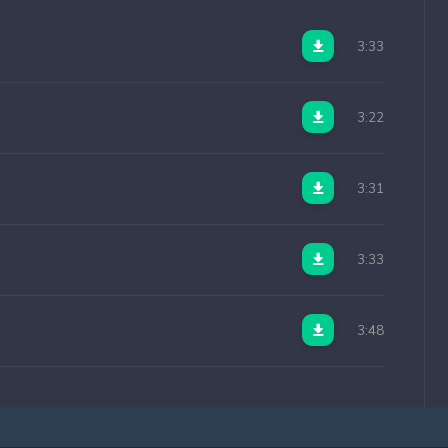
3:33
3:22
3:31
3:33
3:48