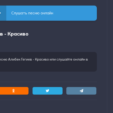
Слушать песню онлайн
в - Красиво
есню Алибек Гегиев - Красиво
или слушайте онлайн в