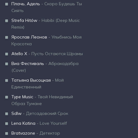
Плачь, Адель
- Скоро Будешь Ты
Сиять
Strefa Hitów
- Habibi (Deep Music
Remix)
Ярослав Леонов
- Улыбнись Моя
Красотка
Atello X
- Пусть Остаются Шрамы
Виа Фестиваль
- Абракадабра
(Cover)
Татьяна Высоцкая
- Мой
Единственный
Type Music
- Твой Невидимый
Образ Тумане
Sdlw
- Детсадовский Срок
Lena Katina
- Love Yourself
Bratvazone
- Детектор