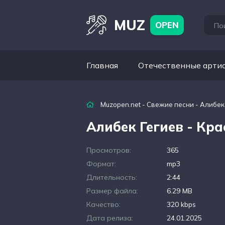
MUZ
OPEN
Главная
Отечественные арти
Muzopen.net
-
Свежие песни
- Алибек
Алибек Гегиев - Кра
Просмотров:
365
Формат:
mp3
Длительность:
2:44
Размер файла:
6.29 MB
Качество:
320 kbps
Дата релиза:
24.01.2025