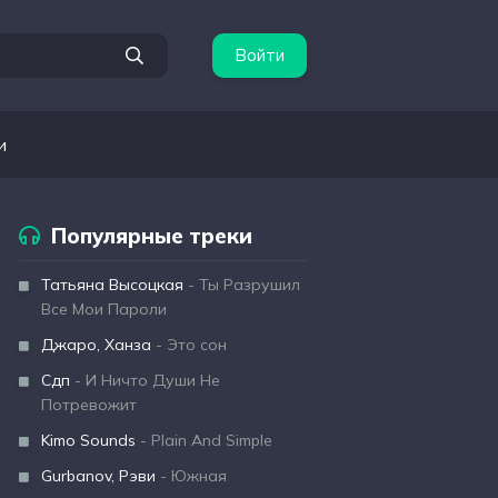
Войти
и
Популярные треки
Татьяна Высоцкая
- Ты Разрушил
Все Мои Пароли
Джаро, Ханза
- Это сон
Сдп
- И Ничто Души Не
Потревожит
Kimo Sounds
- Plain And Simple
Gurbanov, Рэви
- Южная