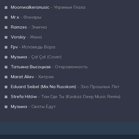
Moonwalkersmusic
- Упрямые Глаза
Mr.x
- Фонары
Ramzes
- Энигма
Vorskiy
- Жена
Fpv
- Исповедь Вора
Музыка
- Çal Çal (Cover)
Татьяна Высоцкая
- Откровенность
Marat Aliev
- Хитрая
Eduard Seibel (Mix Na Russkom)
- Эхо Прошлых Лет
Strefa Hitów
- Там Где Ты (Kavkaz Deep Music Remix)
Музыка
- Сваты Едут