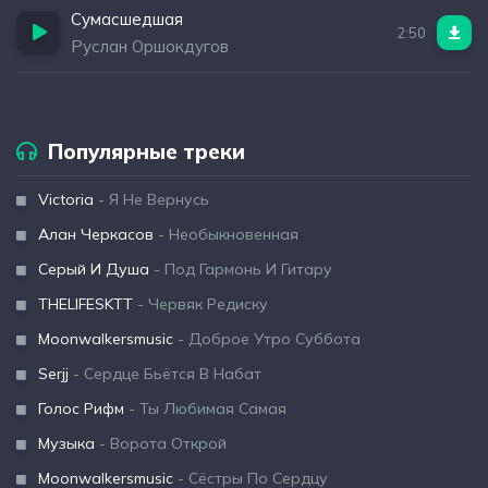
Сумасшедшая
2:50
Руслан Оршокдугов
Популярные треки
Victoria
- Я Не Вернусь
Алан Черкасов
- Необыкновенная
Серый И Душа
- Под Гармонь И Гитару
THELIFESKTT
- Червяк Редиску
Moonwalkersmusic
- Доброе Утро Суббота
Serjj
- Сердце Бьётся В Набат
Голос Рифм
- Ты Любимая Самая
Музыка
- Ворота Открой
Moonwalkersmusic
- Сёстры По Сердцу