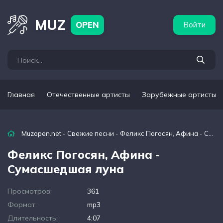
бежные артисты
Популярные подборки
MUZ
OPEN
Войти
Главная
Отечественные артисты
Зарубежные артисты
Muzopen.net
-
Свежие песни
- Феликс Погосян, Афина - Сумасшедшая луна
Феликс Погосян, Афина -
Сумасшедшая луна
Просмотров:
361
Формат:
mp3
Длительность:
4:07