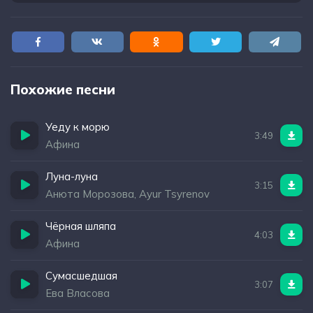
Похожие песни
Уеду к морю
3:49
Афина
Луна-луна
3:15
Анюта Морозова, Ayur Tsyrenov
Чёрная шляпа
4:03
Афина
Сумасшедшая
3:07
Ева Власова