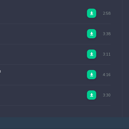
2:58
3:38
3:11
ы
4:16
3:30