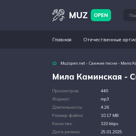
MUZ
OPEN
Главная
Отечественные арти
Muzopen.net
-
Свежие песни
- Мила К
Мила Каминская - 
Просмотров:
440
Формат:
mp3
Длительность:
4:26
Размер файла:
10.17 MB
Качество:
320 kbps
Дата релиза:
25.01.2025