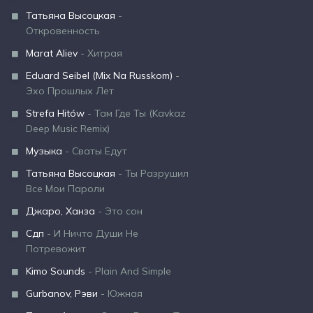
Татьяна Высоцкая
-
Откровенность
Marat Aliev
- Хитрая
Eduard Seibel (Mix Na Russkom)
-
Эхо Прошлых Лет
Strefa Hitów
- Там Где Ты (Kavkaz
Deep Music Remix)
Музыка
- Сваты Едут
Татьяна Высоцкая
- Ты Разрушил
Все Мои Пароли
Джаро, Ханза
- Это сон
Сдп
- И Ничто Души Не
Потревожит
Kimo Sounds
- Plain And Simple
Gurbanov, Рэви
- Южная