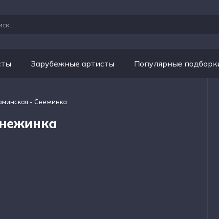
сты
Зарубежные артисты
Популярные подборк
аминская - Снежинка
Снежинка