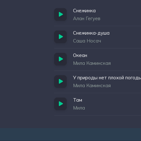
Снежинка
Алан Гегуев
Снежинка-душа
Саша Носач
Океан
Мила Каминская
У природы нет плохой погод
Мила Каминская
Там
Мила