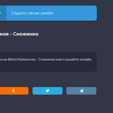
Слушать песню онлайн
ская - Снежинка
песню Мила Каминская - Снежинка
или слушайте онлайн