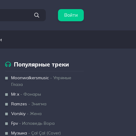
Войти
и
Популярные треки
Moonwalkersmusic
- Упрямые
Глаза
Mr.x
- Фонары
Ramzes
- Энигма
Vorskiy
- Жена
Fpv
- Исповедь Вора
Музыка
- Çal Çal (Cover)