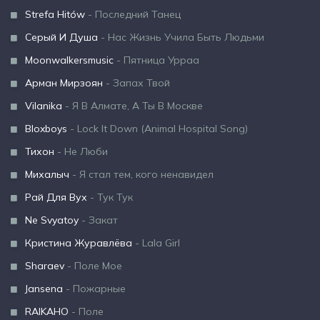
Strefa Hitów
- Последний Танец
Серый И Душа
- Нас Жизнь Учила Быть Людьми
Moonwalkersmusic
- Пятница Урраа
Арман Мирзоян
- Запах Твой
Vilanika
- Я В Алмате, А Ты В Москве
Bloxboys
- Lock It Down (Animal Hospital Song)
Тихон
- Не Люби
Михалыч
- Я стал тем, кого ненавидел
Рай Для Вух
- Тук Тук
Ne Svyatoy
- Закат
Кристина Журавлёва
- Lala Girl
Sharaev
- Поле Мое
Jansena
- Пожарные
RAIKAHO
- Поле