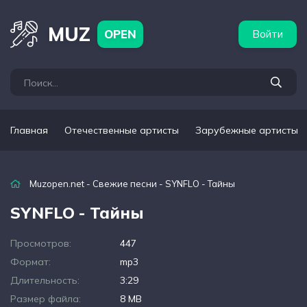
бежные артисты
Популярные подборки
MUZ
OPEN
Войти
Главная
Отечественные артисты
Зарубежные артисты
Muzopen.net
-
Свежие песни
- SYNFLO - Тайны
SYNFLO - Тайны
Просмотров:
447
Формат:
mp3
Длительность:
3:29
Размер файла:
8 MB