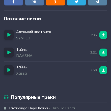
Похожие песни
Аленький цветочек
2:35
SYNFLO
Тайны
2:31
DAASHA
Тайны
2:50
Xassa
Популярные треки
Kavabanga Depo Kolibri
- Літо На Репіті