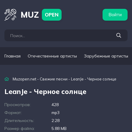
бежные артисты
Популярные подборки
MUZ
OPEN
Войти
Главная
Отечественные артисты
Зарубежные артисты
Muzopen.net
-
Свежие песни
- LeanJe - Черное солнце
LeanJe - Черное солнце
Просмотров:
428
Формат:
mp3
Длительность:
2:28
Размер файла:
5.88 MB