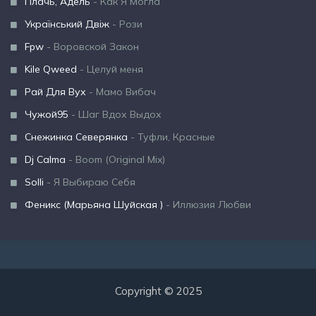
Плачь, Адель
- Как Я Могла
Український Двіж
- Рози
Fpw
- Воровской Закон
Kile Qweed
- Целуй меня
Рай Для Вух
- Мамо Вибач
Чужой95
- Шаг Вдох Выдох
Снежинка Северянка
- Туфли, Красные
Dj Calma
- Boom (Original Mix)
Solli
- Я Выбираю Себя
Феникс (Марьяна Шуйская )
- Иллюзия Любви
Copyright © 2025