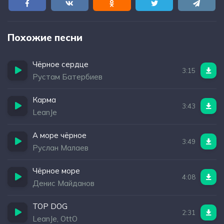
Похожие песни
Чёрное сердце
3:15
Рустам Батербиев
Карма
3:43
LeanJe
А море чёрное
3:49
Руслан Малаев
Чёрное море
4:08
Денис Майданов
TOP DOG
2:31
LeanJe, OttO