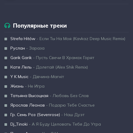
Популярные треки
Strefa Hitów
- Если Ты На Моя (Kavkaz Deep Music Remix)
Руслан
- Зараза
Garik Garik
- Пусть Свечи В Храмах Горят
Катя Лель
- Долетай (Alex Shik Remix)
Y K Music
- Дівчина-Магніт
Жизнь
- Не Игра
Татьяна Высоцкая
- Любовь Без Слов
Ярослав Леонов
- Подарю Тебе Счастье
Гр. Семь Роз (Sevenrose)
- Наш Дуэт
Dj_Tinoki
- А Я Буду Целовать Тебя До Утра