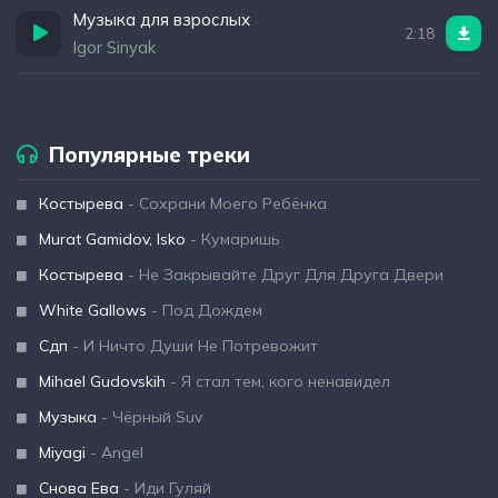
Музыка для взрослых
2:18
Igor Sinyak
Популярные треки
Костырева
- Сохрани Моего Ребёнка
Murat Gamidov, Isko
- Кумаришь
Костырева
- Не Закрывайте Друг Для Друга Двери
White Gallows
- Под Дождем
Сдп
- И Ничто Души Не Потревожит
Mihael Gudovskih
- Я стал тем, кого ненавидел
Музыка
- Чёрный Suv
Miyagi
- Angel
Снова Ева
- Иди Гуляй