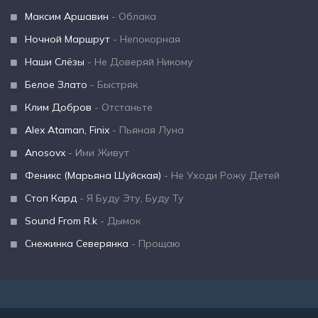
Максим Аршавин
- Облака
Ночной Маршрут
- Непокорная
Наши Слёзы
- Не Доверяй Никому
Белое Злато
- Быстряк
Клим Добров
- Отстаньте
Alex Ataman, Finix
- Пьяная Луна
Anosovx
- Ими Живут
Феникс (Марьяна Шуйская)
- Не Уходи Рожу Детей
Стоп Кард
- Я Буду Эту, Буду Ту
Sound From R.k
- Дымок
Снежинка Северянка
- Прощаю