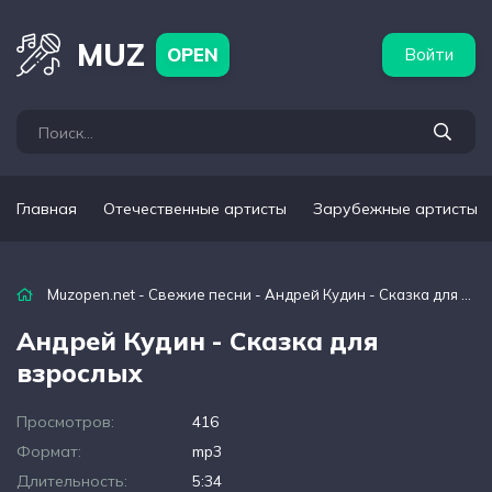
бежные артисты
Популярные подборки
MUZ
OPEN
Войти
Главная
Отечественные артисты
Зарубежные артисты
Muzopen.net
-
Свежие песни
- Андрей Кудин - Сказка для взрослых
Андрей Кудин - Сказка для
взрослых
Просмотров:
416
Формат:
mp3
Длительность:
5:34