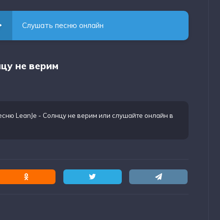
Слушать песню онлайн
нцу не верим
есню LeanJe - Солнцу не верим
или слушайте онлайн в