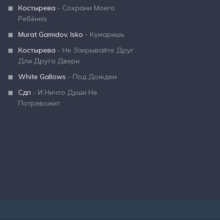
Костырева
- Сохрани Моего
Ребёнка
Murat Gamidov, Isko
- Кумаришь
Костырева
- Не Закрывайте Друг
Для Друга Двери
White Gallows
- Под Дождем
Сдп
- И Ничто Души Не
Потревожит