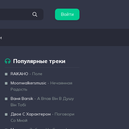
Войти
и
Популярные треки
RAIKAHO
- Поле
Moonwalkersmusic
- Нечаянная
Радость
Ваня Barsik
- А Впав Він В Душу
Він Тобі
Двое С Характером
- Поговори
Со Мной