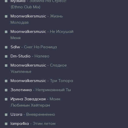
Музыка
- Забила На Стресс!
(Ethno Club Mix)
Moonwalkersmusic
- Жизнь
Молодая
Moonwalkersmusic
- Не Искушай
Меня
Sdlw
- Снег На Ресница
Dm-Studio
- Налево
Moonwalkersmusic
- Сладкое
Усыпленье
Moonwalkersmusic
- Три Топора
Золотинка
- Неприкаянный Ты
Ирина Завадская
- Моим
Любимым Хейтерам
Uzora
- Вневремменно
lampa4ka
- Этим летом