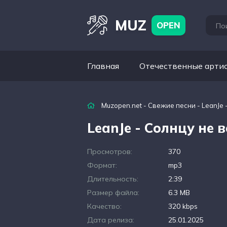
MUZ
OPEN
Главная
Отечественные арти
Muzopen.net
-
Свежие песни
- LeanJe 
LeanJe - Солнцу не 
Просмотров:
370
Формат:
mp3
Длительность:
2:39
Размер файла:
6.3 MB
Качество:
320 kbps
Дата релиза:
25.01.2025