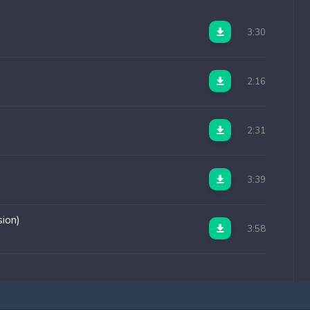
3:30
2:16
2:31
3:39
ion)
3:58