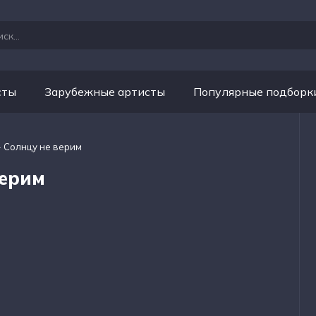
сты
Зарубежные артисты
Популярные подборк
- Солнцу не верим
верим