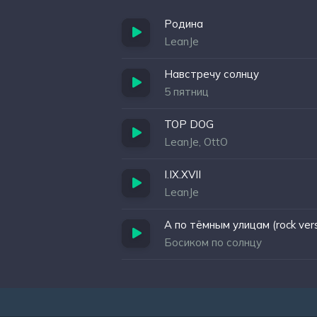
Родина
LeanJe
Навстречу солнцу
5 пятниц
TOP DOG
LeanJe, OttO
I.IX.XVII
LeanJe
А по тёмным улицам (rock vers
Босиком по солнцу