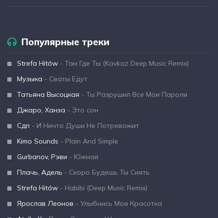
Популярные треки
Strefa Hitów
- Там Где Ты (Kavkaz Deep Music Remix)
Музыка
- Сваты Едут
Татьяна Высоцкая
- Ты Разрушил Все Мои Пароли
Джаро, Ханза
- Это сон
Сдп
- И Ничто Души Не Потревожит
Kimo Sounds
- Plain And Simple
Gurbanov, Рэви
- Южная
Плачь, Адель
- Скоро Будешь Ты Сиять
Strefa Hitów
- Habibi (Deep Music Remix)
Ярослав Леонов
- Улыбнись Моя Красотка