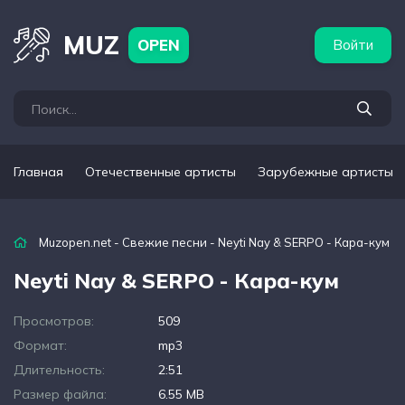
бежные артисты
Популярные подборки
MUZ
OPEN
Войти
Главная
Отечественные артисты
Зарубежные артисты
Muzopen.net
-
Свежие песни
- Neyti Nay & SERPO - Кара-кум
Neyti Nay & SERPO - Кара-кум
Просмотров:
509
Формат:
mp3
Длительность:
2:51
Размер файла:
6.55 MB