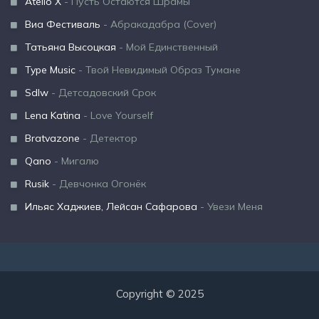
Atello X
- Пусть Остаются Шрамы
Виа Фестиваль
- Абракадабра (Cover)
Татьяна Высоцкая
- Мой Единственный
Type Music
- Твой Невидимый Образ Тумане
Sdlw
- Детсадовский Срок
Lena Katina
- Love Yourself
Bratvazone
- Детектор
Qano
- Мигалю
Rusik
- Девчонка Огонёк
Ильяс Хаджиев, Лейсан Сафарова
- Увези Меня
Copyright © 2025