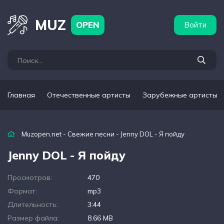
бежные артисты
Популярные подборки
MUZ
OPEN
Войти
Главная
Отечественные артисты
Зарубежные артисты
Muzopen.net
-
Свежие песни
- Jenny DOL - Я пойду
Jenny DOL - Я пойду
Просмотров:
470
Формат:
mp3
Длительность:
3:44
Размер файла:
8.66 MB