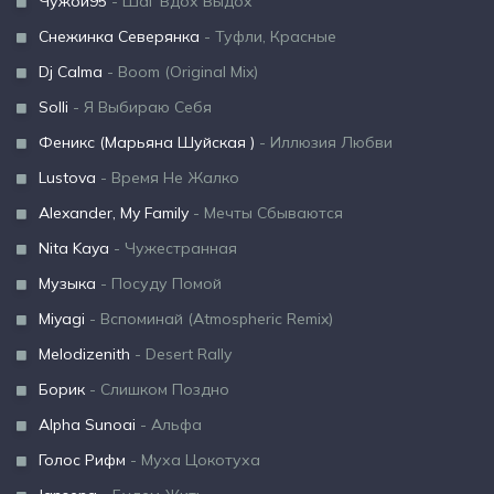
Чужой95
- Шаг Вдох Выдох
Снежинка Северянка
- Туфли, Красные
Dj Calma
- Boom (Original Mix)
Solli
- Я Выбираю Себя
Феникс (Марьяна Шуйская )
- Иллюзия Любви
Lustova
- Время Не Жалко
Alexander, My Family
- Мечты Сбываются
Nita Kaya
- Чужестранная
Музыка
- Посуду Помой
Miyagi
- Вспоминай (Atmospheric Remix)
Melodizenith
- Desert Rally
Борик
- Слишком Поздно
Alpha Sunoai
- Альфа
Голос Рифм
- Муха Цокотуха