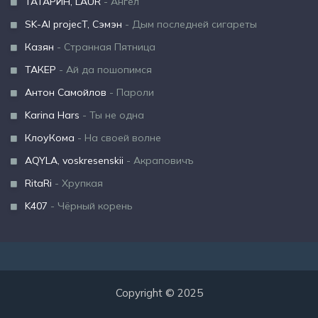
ТАТАРИН, LAUR
- Ангел
SK-AI projecT, Сэмэн
- Дым последней сигареты
Казян
- Странная Пятница
ТАКЕР
- Ай да пошопимся
Антон Самойлов
- Пароли
Karina Hars
- Ты не одна
КлоуКома
- На своей волне
AQYLA, voskresenskii
- Акраповичъ
RitaRi
- Хрупкая
K407
- Чёрный корень
Copyright © 2025