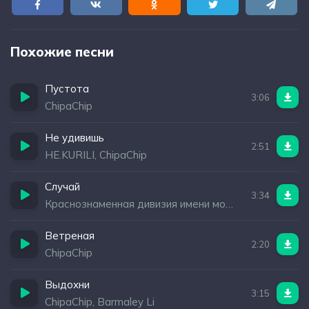
Похожие песни
Пустота
3:06
ChipaChip
Не удивишь
2:51
НЕ.KURILI, ChipaChip
Случай
3:34
Краснознаменная дивизия имени моей бабушки
Ветреная
2:20
ChipaChip
Выдохни
3:15
ChipaChip, Barmaley Li