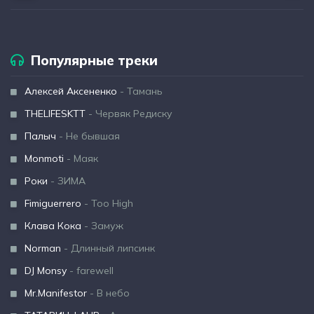
Популярные треки
Алексей Аксененко
- Тамань
THELIFESKTT
- Червяк Редиску
Палыч
- Не бывшая
Monmoti
- Маяк
Роки
- ЗИМА
Fimiguerrero
- Too High
Клава Кока
- Замуж
Norman
- Длинный липсинк
DJ Monsy
- farewell
Mr.Manifestor
- В небо