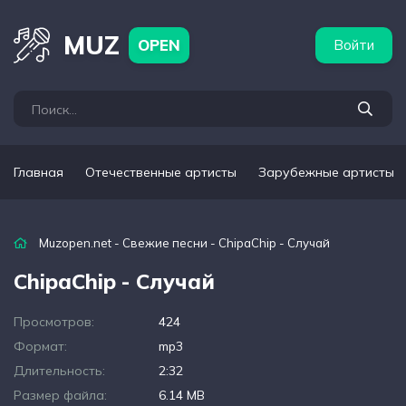
бежные артисты
Популярные подборки
MUZ
OPEN
Войти
Главная
Отечественные артисты
Зарубежные артисты
Muzopen.net
-
Свежие песни
- ChipaChip - Случай
ChipaChip - Случай
Просмотров:
424
Формат:
mp3
Длительность:
2:32
Размер файла:
6.14 MB