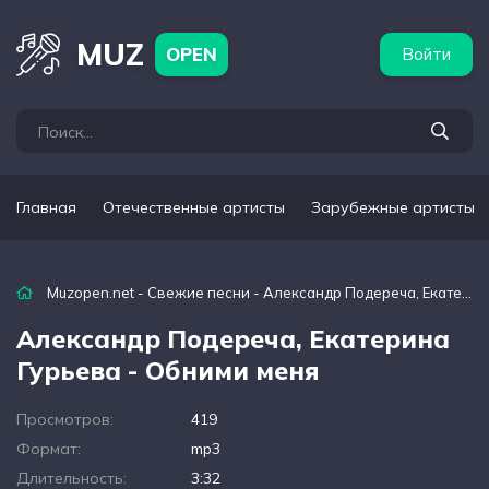
бежные артисты
Популярные подборки
MUZ
OPEN
Войти
Главная
Отечественные артисты
Зарубежные артисты
Muzopen.net
-
Свежие песни
- Александр Подереча, Екатерина Гурьева - Обними меня
Александр Подереча, Екатерина
Гурьева - Обними меня
Просмотров:
419
Формат:
mp3
Длительность:
3:32