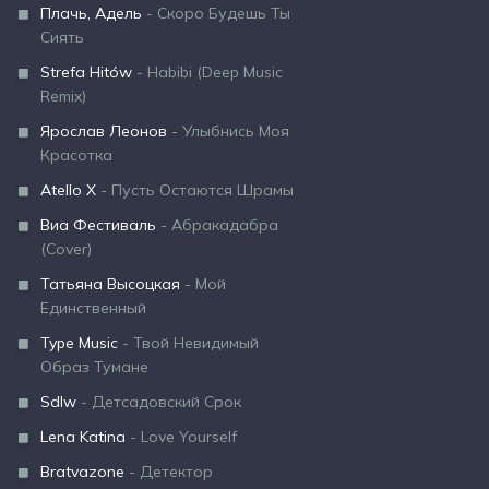
Плачь, Адель
- Скоро Будешь Ты
Сиять
Strefa Hitów
- Habibi (Deep Music
Remix)
Ярослав Леонов
- Улыбнись Моя
Красотка
Atello X
- Пусть Остаются Шрамы
Виа Фестиваль
- Абракадабра
(Cover)
Татьяна Высоцкая
- Мой
Единственный
Type Music
- Твой Невидимый
Образ Тумане
Sdlw
- Детсадовский Срок
Lena Katina
- Love Yourself
Bratvazone
- Детектор