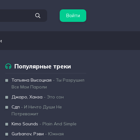
Войти
и
Популярные треки
Татьяна Высоцкая
- Ты Разрушил
Все Мои Пароли
Джаро, Ханза
- Это сон
Сдп
- И Ничто Души Не
Потревожит
Kimo Sounds
- Plain And Simple
Gurbanov, Рэви
- Южная