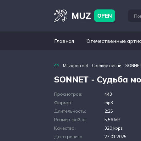
MUZ
OPEN
Главная
Отечественные арти
Muzopen.net
-
Свежие песни
- SONNET
SONNET - Судьба м
Просмотров:
443
Формат:
mp3
Длительность:
2:25
Размер файла:
5.56 MB
Качество:
320 kbps
Дата релиза:
27.01.2025