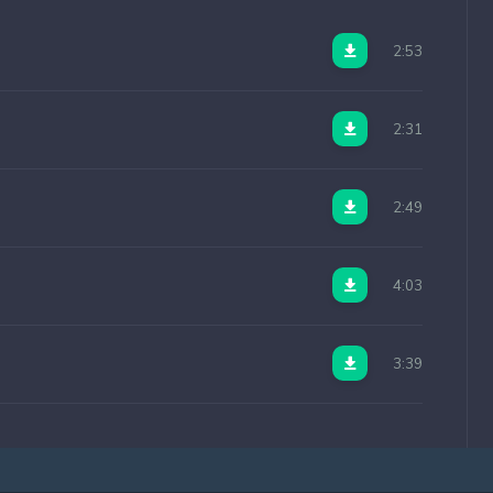
2:53
2:31
2:49
4:03
3:39