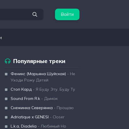
Войти
и
Популярные треки
Феникс (Марьяна Шуйская)
- Не
Уходи Рожу Детей
Стоп Кард
- Я Буду Эту, Буду Ту
Sound From R.k
- Дымок
Снежинка Северянка
- Прощаю
Adriatique x GENESI
- Closer
L.k.a, Diadelia
- Любимый Но