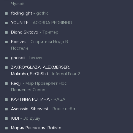
Чужой
fadinglight
- gothic
YOUNITE
- ACORDA PEDRINHO
Diana Skitova
- Триггер
Ramzes
- Ссориться Надо В
Постели
ghasaii
- heaven
ZAKROYGLAZA, ALEXMERSER,
Makruha, SirOhSh!t
- Infernal Four 2
Redjji
- Мир Проверяет Нас
Пламенем Снова
КАРТИНА РЭПИНА
- RAGA
Asenssia, Sibewest
- Выше неба
JUDI
- За душу
Мария Ржевская, Batisto