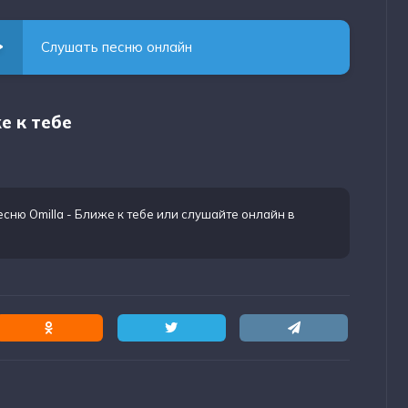
Слушать песню онлайн
е к тебе
есню Omilla - Ближе к тебе
или слушайте онлайн в