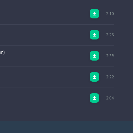
2:10
2:25
on)
2:38
2:22
2:04