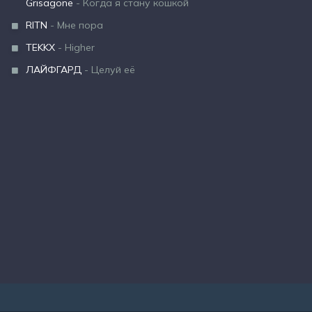
Grisagone
- Когда я стану кошкой
RITN
- Мне пора
TEKKX
- Higher
ЛАЙФГАРД
- Целуй её