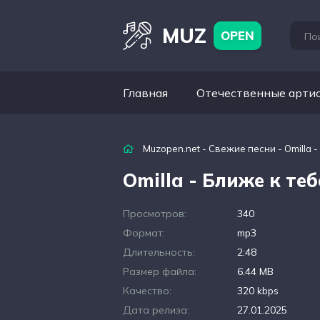
MUZ
OPEN
Главная
Отечественные арти
Muzopen.net
-
Свежие песни
- Omilla 
Omilla - Ближе к теб
Просмотров:
340
Формат:
mp3
Длительность:
2:48
Размер файла:
6.44 MB
Качество:
320 kbps
Дата релиза:
27.01.2025