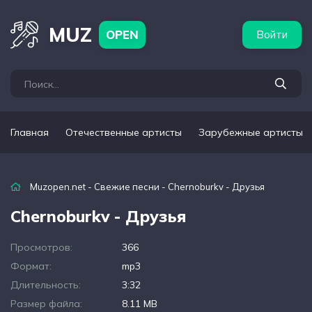
бежные артисты
Популярные подборки
MUZ
OPEN
Войти
Главная
Отечественные артисты
Зарубежные артисты
Muzopen.net
-
Свежие песни
- Chernoburkv - Друзья
Chernoburkv - Друзья
Просмотров:
366
Формат:
mp3
Длительность:
3:32
Размер файла:
8.11 MB