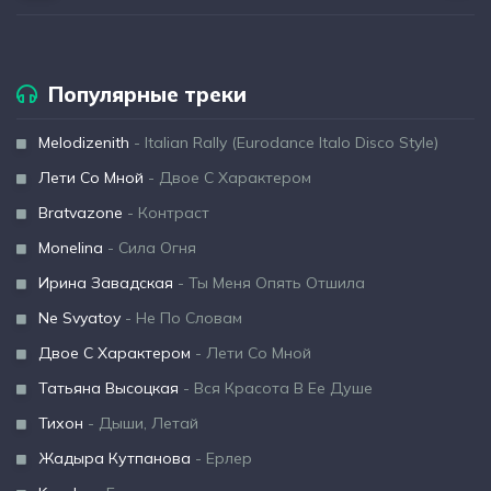
Популярные треки
Melodizenith
- Italian Rally (Eurodance Italo Disco Style)
Лети Со Мной
- Двое С Характером
Bratvazone
- Контраст
Monelina
- Сила Огня
Ирина Завадская
- Ты Меня Опять Отшила
Ne Svyatoy
- Не По Словам
Двое С Характером
- Лети Со Мной
Татьяна Высоцкая
- Вся Красота В Ее Душе
Тихон
- Дыши, Летай
Жадыра Кутпанова
- Ерлер