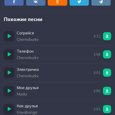
Похожие песни
Согрейся
3:12
Chernoburkv
Телефон
2:58
Chernoburkv
Электричка
3:01
Chernoburkv
Мои друзья
2:05
Mada
Как друзья
2:03
Kavabanga