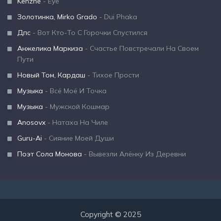
Kenzhe
- Eye
Золотинка, Mirko Grado
- Dui Phaka
Дпс
- Вот Кто-То С Горочки Спустился
Анжелика Маркиза
- Счастье Повстречали На Своем
Пути
Новый Том, Кардаш
- Тихое Прости
Музыка
- Всё Моё И Точка
Музыка
- Мужской Кошмар
Anosovx
- Натаха На Чиле
Guru-Ai
- Сияние Моей Души
Поэт Сола Монова
- Вывезли Алёнку Из Деревни
Copyright © 2025