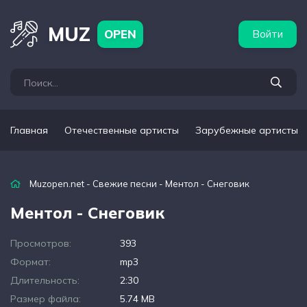
бежные артисты
Популярные подборки
MUZ
OPEN
Войти
Главная
Отечественные артисты
Зарубежные артисты
Muzopen.net
-
Свежие песни
- Ментол - Снеговик
Ментол - Снеговик
Просмотров:
393
Формат:
mp3
Длительность:
2:30
Размер файла:
5.74 MB