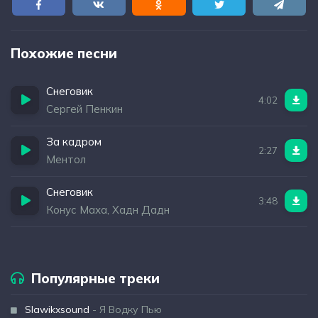
Похожие песни
Снеговик
4:02
Сергей Пенкин
За кадром
2:27
Ментол
Снеговик
3:48
Конус Маха, Хадн Дадн
Популярные треки
Slawikxsound
- Я Водку Пью