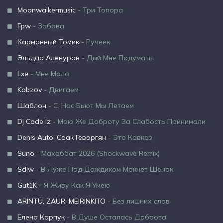
Moonwalkermusic
- Три Топора
Fpw
- Забава
Карманный Томик
- Ручеек
Эльдар Аленуров
- Дай Мне Подумать
Lxe
- Мне Мало
Kobzov
- Двигаем
Шаблон
- С. Нас Бьют Мы Летаем
Dj Code Iz
- Мою Же Доброту За Слабость Принимали
Denis Auto, Саак Геворгян
- Это Кавказ
Suno
- Махаббат 2026 (Shockwave Remix)
Sdlw
- В Луже Под Дождиком Мокнет Щенок
Gut1K
- Я Живу Как Я Умею
ARINTU, ZAUR, MEIRINKITO
- Без лишних слов
Елена Карпук
- В Душе Осталась Доброта