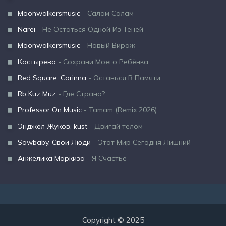
Moonwalkersmusic
- Салам Салам
Narei
- Не Остаться Одной Из Теней
Moonwalkersmusic
- Новый Вираж
Костырева
- Сохрани Моего Ребёнка
Red Square, Corinna
- Останься В Памяти
Rb Kuz Muz
- Где Страна?
Professor On Music
- Tamam (Remix 2026)
Энджел Жуков, kust
- Двигай телом
Sowbaby, Свои Люди
- Этот Мир Сегодня Лишний
Анжелика Маркиза
- Я Счастье
Copyright © 2025