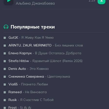
2:29
Альбина Джанабаева
Популярные треки
Gut1K
- Я Живу Как Я Умею
ARINTU, ZAUR, MEIRINKITO
- Без лишних слов
Елена Карпук
- В Душе Осталась Доброта
Strefa Hitów
- Ядовитый Шёпот (Remix 2026)
Denis Auto
- Это Кавказ
Снежинка Северянка
- Цветомузыка
Via65
- Планета Любви
Rameed
- Не Виновата
Rusik
- Я Счастлив С Тобой
Frost
- Si Ai Ai