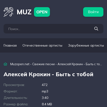
бежные артисты
Популярные подборки
MUZ
OPEN
Войти
Главная
Отечественные артисты
Зарубежные артисты
Muzopen.net
-
Свежие песни
- Алексей Кракин - Быть с тобой
Алексей Кракин - Быть с тобой
Просмотров:
472
Формат:
mp3
Длительность:
3:40
Размер файла:
8.4 MB