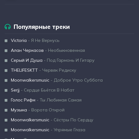
Популярные треки
Victoria
- Я Не Вернусь
Алан Черкасов
- Необыкновенная
Серый И Душа
- Под Гармонь И Гитару
THELIFESKTT
- Червяк Редиску
Moonwalkersmusic
- Доброе Утро Суббота
Serjj
- Сердце Бьётся В Набат
Голос Рифм
- Ты Любимая Самая
Музыка
- Ворота Открой
Moonwalkersmusic
- Сёстры По Сердцу
Moonwalkersmusic
- Упрямые Глаза