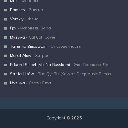
Mr.x
- Фонары
Ramzes
- Энигма
Vorskiy
- Жена
Fpv
- Исповедь Вора
Музыка
- Çal Çal (Cover)
Татьяна Высоцкая
- Откровенность
Marat Aliev
- Хитрая
Eduard Seibel (Mix Na Russkom)
- Эхо Прошлых Лет
Strefa Hitów
- Там Где Ты (Kavkaz Deep Music Remix)
Музыка
- Сваты Едут
Copyright © 2025