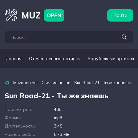
бежные артисты
Популярные подборки
MUZ
OPEN
Войти
Главная
Отечественные артисты
Зарубежные артисты
Muzopen.net
-
Свежие песни
- Sun Road-21 - Ты же знаешь
Sun Road-21 - Ты же знаешь
Просмотров:
408
Формат:
mp3
Длительность:
3:48
Размер файла:
8.73 MB