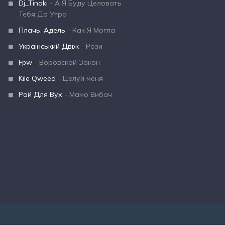
Dj_Tinoki
- А Я Буду Целовать
Тебя До Утра
Плачь, Адель
- Как Я Могла
Український Двіж
- Рози
Fpw
- Воровской Закон
Kile Qweed
- Целуй меня
Рай Для Вух
- Мамо Вибач