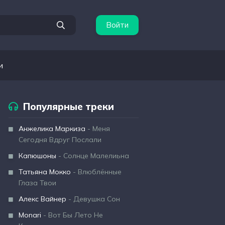
Войти
и
Популярные треки
Анжелика Маркиза
- Меня
Сегодня Вдруг Послали
Капюшоны
- Солнце Малелиьна
Татьяна Мокко
- Влюблённые
Глаза Твои
Алекс Вайнер
- Девушка Сон
Monari
- Вот Бы Лето Не