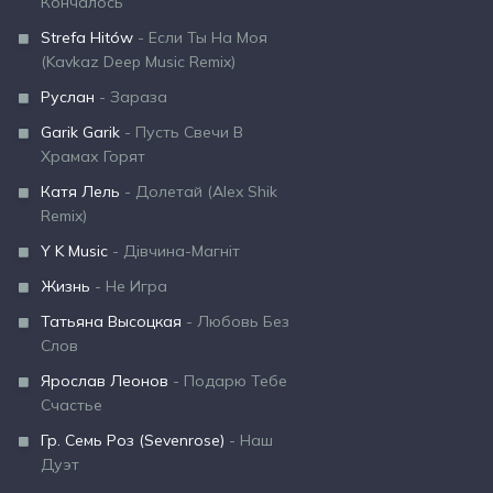
Кончалось
Strefa Hitów
- Если Ты На Моя
(Kavkaz Deep Music Remix)
Руслан
- Зараза
Garik Garik
- Пусть Свечи В
Храмах Горят
Катя Лель
- Долетай (Alex Shik
Remix)
Y K Music
- Дівчина-Магніт
Жизнь
- Не Игра
Татьяна Высоцкая
- Любовь Без
Слов
Ярослав Леонов
- Подарю Тебе
Счастье
Гр. Семь Роз (Sevenrose)
- Наш
Дуэт