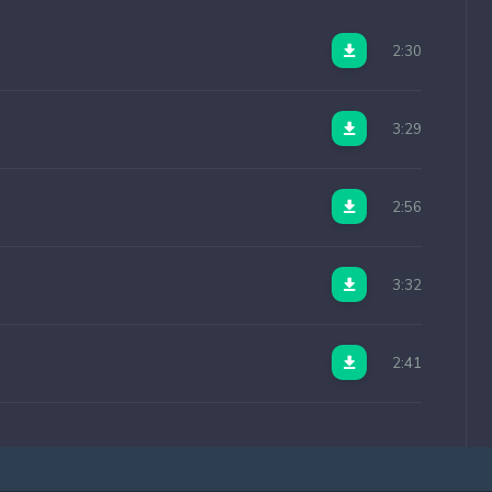
2:30
3:29
2:56
3:32
2:41