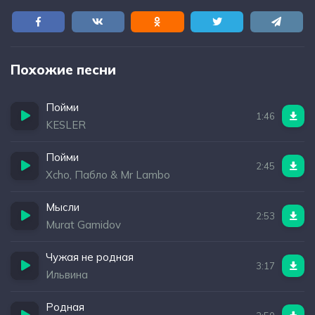
Похожие песни
Пойми
1:46
KESLER
Пойми
2:45
Xcho, Пабло & Mr Lambo
Мысли
2:53
Murat Gamidov
Чужая не родная
3:17
Ильвина
Родная