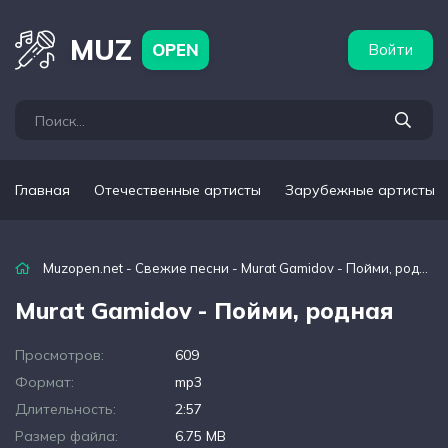
бежные артисты
Популярные подборки
MUZ
OPEN
Войти
Главная
Отечественные артисты
Зарубежные артисты
Muzopen.net
-
Свежие песни
- Murat Gamidov - Пойми, родная
Murat Gamidov - Пойми, родная
Просмотров:
609
Формат:
mp3
Длительность:
2:57
Размер файла:
6.75 MB