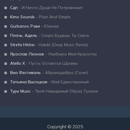
Сдп
- И Ничто Души Не Потревожит
Kimo Sounds
- Plain And Simple
Gurbanov, Рэви
- Южная
Плачь, Адель
- Скоро Будешь Ты Сиять
Strefa Hitów
- Habibi (Deep Music Remix)
Ярослав Леонов
- Улыбнись Моя Красотка
Atello X
- Пусть Остаются Шрамы
Виа Фестиваль
- Абракадабра (Cover)
Татьяна Высоцкая
- Мой Единственный
Type Music
- Твой Невидимый Образ Тумане
Copyright © 2025