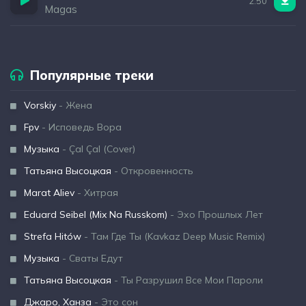
2:50
Magas
Популярные треки
Vorskiy
- Жена
Fpv
- Исповедь Вора
Музыка
- Çal Çal (Cover)
Татьяна Высоцкая
- Откровенность
Marat Aliev
- Хитрая
Eduard Seibel (Mix Na Russkom)
- Эхо Прошлых Лет
Strefa Hitów
- Там Где Ты (Kavkaz Deep Music Remix)
Музыка
- Сваты Едут
Татьяна Высоцкая
- Ты Разрушил Все Мои Пароли
Джаро, Ханза
- Это сон