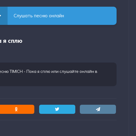
Слушать песню онлайн
а я сплю
есню TIMICH - Пока я сплю
или слушайте онлайн в