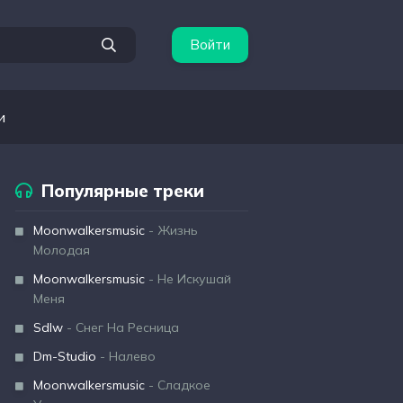
Войти
и
Популярные треки
Moonwalkersmusic
- Жизнь
Молодая
Moonwalkersmusic
- Не Искушай
Меня
Sdlw
- Снег На Ресница
Dm-Studio
- Налево
Moonwalkersmusic
- Сладкое