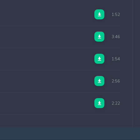
1:52
3:46
1:54
2:56
2:22