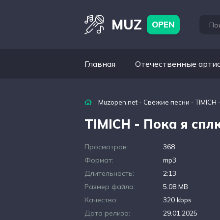
MUZ
OPEN
Главная
Отечественные арти
Muzopen.net
-
Свежие песни
- TIMICH 
TIMICH - Пока я спл
Просмотров:
368
Формат:
mp3
Длительность:
2:13
Размер файла:
5.08 MB
Качество:
320 kbps
Дата релиза:
29.01.2025