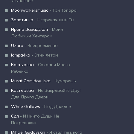
Усыпленье
Moonwalkersmusic
- Три Топора
Золотинка
- Неприкаянный Ты
Ирина Завадская
- Моим
Любимым Хейтерам
Uzora
- Вневремменно
lampa4ka
- Этим летом
Костырева
- Сохрани Моего
Ребёнка
Murat Gamidov, Isko
- Кумаришь
Костырева
- Не Закрывайте Друг
Для Друга Двери
White Gallows
- Под Дождем
Сдп
- И Ничто Души Не
Потревожит
Mihael Gudovskih
- Я стал тем, кого