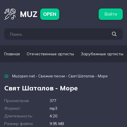
бежные артисты
Популярные подборки
MUZ
OPEN
Войти
Главная
Отечественные артисты
Зарубежные артисты
Muzopen.net
-
Свежие песни
- Свят Шаталов - Море
Свят Шаталов - Море
Просмотров:
377
Формат:
mp3
Длительность:
4:20
Размер файла:
9.95 MB