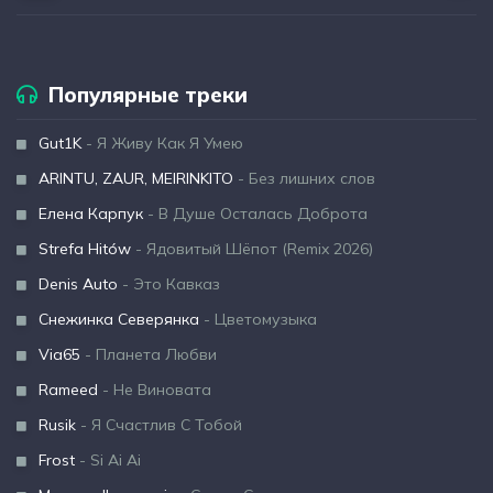
Популярные треки
Gut1K
- Я Живу Как Я Умею
ARINTU, ZAUR, MEIRINKITO
- Без лишних слов
Елена Карпук
- В Душе Осталась Доброта
Strefa Hitów
- Ядовитый Шёпот (Remix 2026)
Denis Auto
- Это Кавказ
Снежинка Северянка
- Цветомузыка
Via65
- Планета Любви
Rameed
- Не Виновата
Rusik
- Я Счастлив С Тобой
Frost
- Si Ai Ai