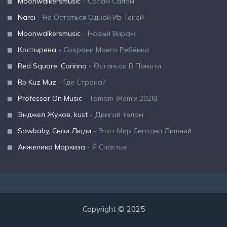
Moonwalkersmusic
- Салам Салам
Narei
- Не Остаться Одной Из Теней
Moonwalkersmusic
- Новый Вираж
Костырева
- Сохрани Моего Ребёнка
Red Square, Corinna
- Останься В Памяти
Rb Kuz Muz
- Где Страна?
Professor On Music
- Tamam (Remix 2026)
Энджел Жуков, kust
- Двигай телом
Sowbaby, Свои Люди
- Этот Мир Сегодня Лишний
Анжелика Маркиза
- Я Счастье
Copyright © 2025