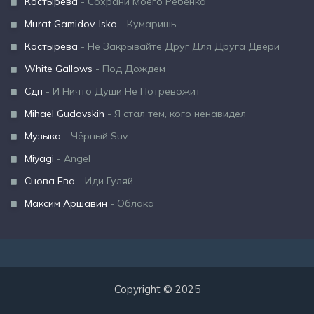
Костырева
- Сохрани Моего Ребёнка
Murat Gamidov, Isko
- Кумаришь
Костырева
- Не Закрывайте Друг Для Друга Двери
White Gallows
- Под Дождем
Сдп
- И Ничто Души Не Потревожит
Mihael Gudovskih
- Я стал тем, кого ненавидел
Музыка
- Чёрный Suv
Miyagi
- Angel
Снова Ева
- Иди Гуляй
Максим Аршавин
- Облака
Copyright © 2025