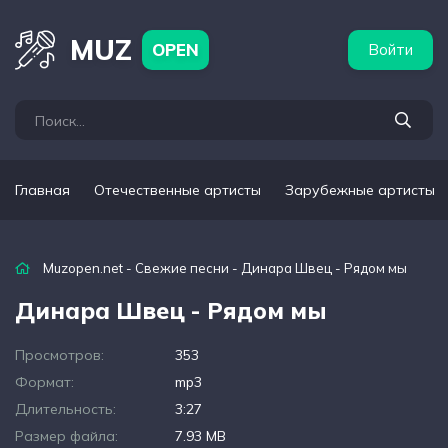
бежные артисты
Популярные подборки
MUZ
OPEN
Войти
Главная
Отечественные артисты
Зарубежные артисты
Muzopen.net
-
Свежие песни
- Динара Швец - Рядом мы
Динара Швец - Рядом мы
Просмотров:
353
Формат:
mp3
Длительность:
3:27
Размер файла:
7.93 MB