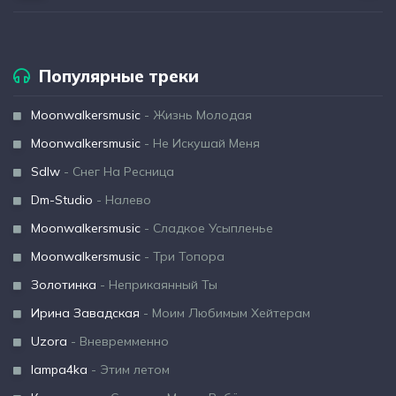
Популярные треки
Moonwalkersmusic
- Жизнь Молодая
Moonwalkersmusic
- Не Искушай Меня
Sdlw
- Снег На Ресница
Dm-Studio
- Налево
Moonwalkersmusic
- Сладкое Усыпленье
Moonwalkersmusic
- Три Топора
Золотинка
- Неприкаянный Ты
Ирина Завадская
- Моим Любимым Хейтерам
Uzora
- Вневремменно
lampa4ka
- Этим летом