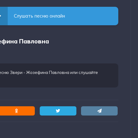
Слушать песню онлайн
зефина Павловна
песню Звери - Жозефина Павловна
или слушайте