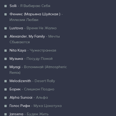
Solli
- Я Выбираю Себя
Феникс (Марьяна Шуйская )
-
Иллюзия Любви
Lustova
- Время Не Жалко
Alexander, My Family
- Мечты
Сбываются
Nita Kaya
- Чужестранная
Музыка
- Посуду Помой
Miyagi
- Вспоминай (Atmospheric
Remix)
Melodizenith
- Desert Rally
Борик
- Слишком Поздно
Alpha Sunoai
- Альфа
Голос Рифм
- Муха Цокотуха
Jansena
- Будем Жить