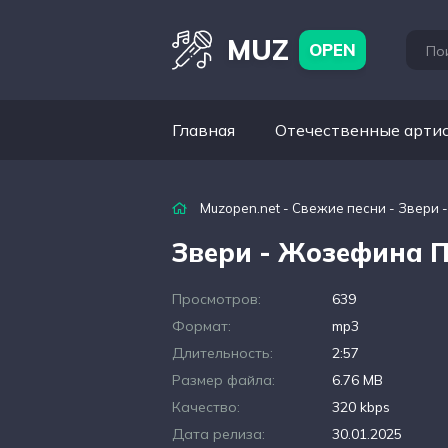
MUZ
OPEN
Главная
Отечественные арти
Muzopen.net
-
Свежие песни
- Звери 
Звери - Жозефина 
Просмотров:
639
Формат:
mp3
Длительность:
2:57
Размер файла:
6.76 MB
Качество:
320 kbps
Дата релиза:
30.01.2025