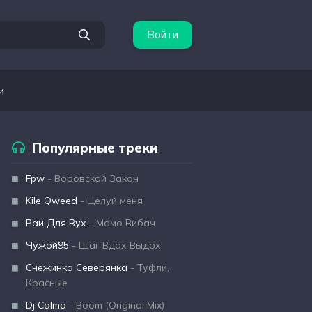
Войти
и
Популярные треки
Fpw
- Воровской Закон
Kile Qweed
- Целуй меня
Рай Для Вух
- Мамо Вибач
Чужой95
- Шаг Вдох Выдох
Снежинка Северянка
- Туфли,
Красные
Dj Calma
- Boom (Original Mix)