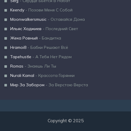
Serjj
- Сердце Бьётся В Набат
Keendy
- Позови Меня С Собой
Moonwalkersmusic
- Оставайся Дома
Ильяс Хаджиев
- Последний Свет
Жека Ровный
- Бандитка
Hramoi8
- Бабки Решают Всё
Tapehustle
- А Тебя Нет Рядом
Romas
- Знаешь Ли Ты
Nurali Kamal
- Крассота Горянки
Мир За Забором
- За Верстою Верста
Copyright © 2025