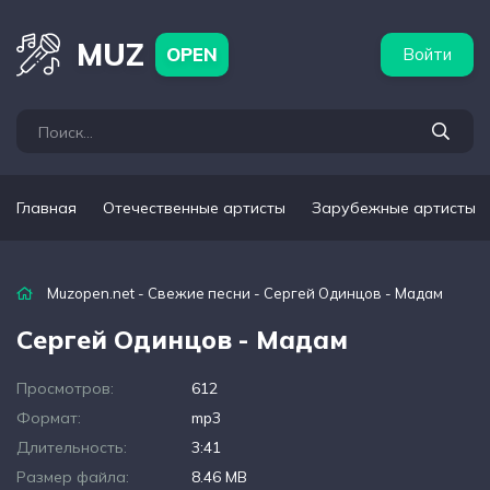
бежные артисты
Популярные подборки
MUZ
OPEN
Войти
Главная
Отечественные артисты
Зарубежные артисты
Muzopen.net
-
Свежие песни
- Сергей Одинцов - Мадам
Сергей Одинцов - Мадам
Просмотров:
612
Формат:
mp3
Длительность:
3:41
Размер файла:
8.46 MB