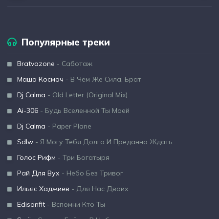
Популярные треки
Bratvazone
- Саботаж
Маша Космач
- В Чём Же Сила, Брат
Dj Calma
- Old Letter (Original Mix)
Ai-306
- Будь Вселенной Ты Моей
Dj Calma
- Paper Plane
Sdlw
- Я Могу Тебя Долго И Преданно Ждать
Голос Рифм
- Три Богатыря
Рай Для Вух
- Небо Без Тривог
Ильяс Хаджиев
- Для Нас Двоих
Edisonfit
- Вспомни Кто Ты