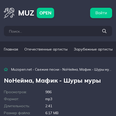
бежные артисты
Популярные подборки
MUZ
OPEN
Войти
Главная
Отечественные артисты
Зарубежные артисты
Muzopen.net
-
Свежие песни
- NoНейма, Мафик - Шуры муры
NoНейма, Мафик - Шуры муры
Просмотров:
986
Формат:
mp3
Длительность:
2:41
Размер файла:
6.17 MB