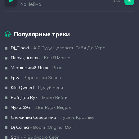
1:57
NoНейма
Популярные треки
Dj_Tinoki
- А Я Буду Целовать Тебя До Утра
Плачь, Адель
- Как Я Могла
Український Двіж
- Рози
Fpw
- Воровской Закон
Kile Qweed
- Целуй меня
Рай Для Вух
- Мамо Вибач
Чужой95
- Шаг Вдох Выдох
Снежинка Северянка
- Туфли, Красные
Dj Calma
- Boom (Original Mix)
Solli
- Я Выбираю Себя