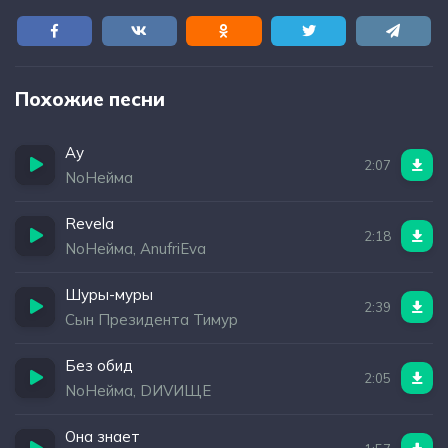
Похожие песни
Ау
2:07
NoНейма
Revela
2:18
NoНейма, AnufriEva
Шуры-муры
2:39
Сын Президента Тимур
Без обид
2:05
NoНейма, DИVИЩЕ
Она знает