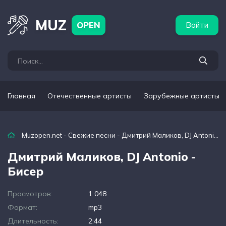
бежные артисты
Популярные подборки
MUZ
OPEN
Войти
Главная
Отечественные артисты
Зарубежные артисты
Muzopen.net
-
Свежие песни
- Дмитрий Маликов, DJ Antonio - Бисер
Дмитрий Маликов, DJ Antonio -
Бисер
Просмотров:
1 048
Формат:
mp3
Длительность:
2:44