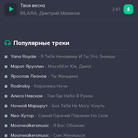
Твоя весна
2:47
9ILARA, Дмитрий Маликов
Популярные треки
Yana Royale
- Я Тебя Ненавижу И Ты Это Знаешь
Марат Яруллин
- Мэхэббэт Юк, Димэ!
Ярослав Леонов
- Ты Женщина
Rodinskiy
- Королева Ночи
Алиса Невская
- Там Где Небо В Руках
Ночной Маршрут
- Без Тебя Не Могу Уснуть
Neo-Хутор
- Самый Горячий Паренек На Селе
Moonwalkersmusic
- Я Вас Обожаю
Moonwalkersmusic
- Сам Женишься