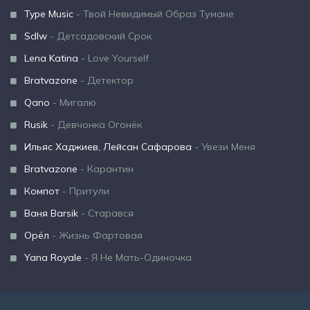
Type Music
- Твой Невидимый Образ Тумане
Sdlw
- Детсадовский Срок
Lena Katina
- Love Yourself
Bratvazone
- Детектор
Qano
- Мигалю
Rusik
- Девчонка Огонёк
Ильяс Хаджиев, Лейсан Сафарова
- Увези Меня
Bratvazone
- Карантин
Компот
- Притули
Ваня Barsik
- Старався
Орёл
- Жизнь Фартовая
Yana Royale
- Я Не Мать-Одиночка