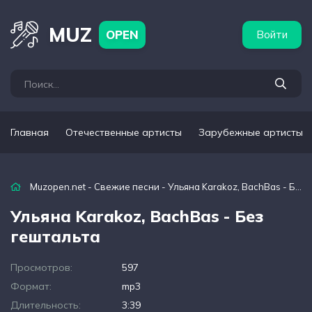
бежные артисты
Популярные подборки
MUZ
OPEN
Войти
Главная
Отечественные артисты
Зарубежные артисты
Muzopen.net
-
Свежие песни
- Ульяна Karakoz, BachBas - Без гештальта
Ульяна Karakoz, BachBas - Без
гештальта
Просмотров:
597
Формат:
mp3
Длительность:
3:39