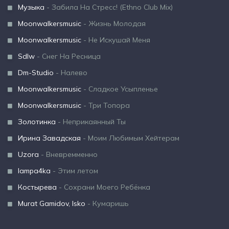
Музыка
- Забила На Стресс! (Ethno Club Mix)
Moonwalkersmusic
- Жизнь Молодая
Moonwalkersmusic
- Не Искушай Меня
Sdlw
- Снег На Ресница
Dm-Studio
- Налево
Moonwalkersmusic
- Сладкое Усыпленье
Moonwalkersmusic
- Три Топора
Золотинка
- Неприкаянный Ты
Ирина Завадская
- Моим Любимым Хейтерам
Uzora
- Вневремменно
lampa4ka
- Этим летом
Костырева
- Сохрани Моего Ребёнка
Murat Gamidov, Isko
- Кумаришь