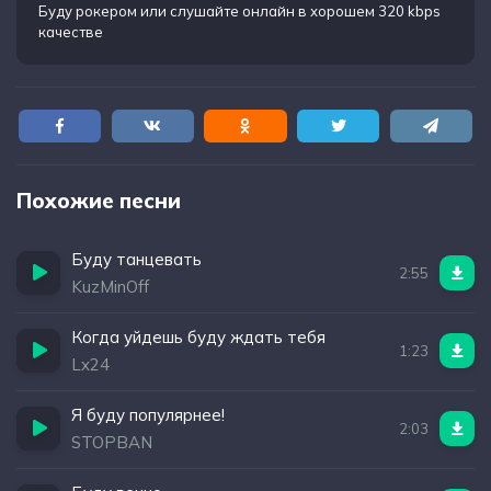
Буду рокером
или слушайте онлайн в хорошем 320 kbps
качестве
Похожие песни
Буду танцевать
2:55
KuzMinOff
Когда уйдешь буду ждать тебя
1:23
Lx24
Я буду популярнее!
2:03
STOPBAN