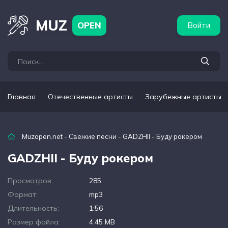
бежные артисты
Популярные подборки
MUZ
OPEN
Войти
Главная
Отечественные артисты
Зарубежные артисты
Muzopen.net
-
Свежие песни
- GADZHII - Буду рокером
GADZHII - Буду рокером
Просмотров:
285
Формат:
mp3
Длительность:
1:56
Размер файла:
4.45 MB