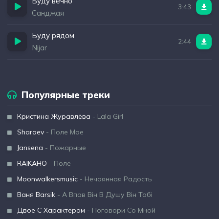
Буду вечно
3:43
Санджая
Буду рядом
2:44
Nijar
Популярные треки
Кристина Журавлёва
- Lala Girl
Sharaev
- Поле Мое
Jansena
- Пожарные
RAIKAHO
- Поле
Moonwalkersmusic
- Нечаянная Радость
Ваня Barsik
- А Впав Він В Душу Він Тобі
Двое С Характером
- Поговори Со Мной