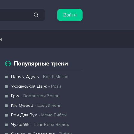
Войти
и
Популярные треки
Плачь, Адель
- Как Я Могла
Український Двіж
- Рози
Fpw
- Воровской Закон
Kile Qweed
- Целуй меня
Рай Для Вух
- Мамо Вибач
Чужой95
- Шаг Вдох Выдох