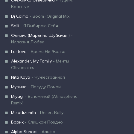
Снежинка Северянка
- Туфли,
Красные
Dj Calma
- Boom (Original Mix)
Solli
- Я Выбираю Себя
Феникс (Марьяна Шуйская )
-
Иллюзия Любви
Lustova
- Время Не Жалко
Alexander, My Family
- Мечты
Сбываются
Nita Kaya
- Чужестранная
Музыка
- Посуду Помой
Miyagi
- Вспоминай (Atmospheric
Remix)
Melodizenith
- Desert Rally
Борик
- Слишком Поздно
Alpha Sunoai
- Альфа