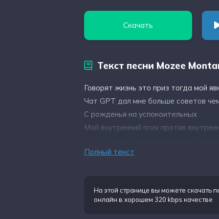
Скачать
Текст песни Mozee Monta
Говорят жизнь это приз тогда мой я
Чат GPT дал мне больше советов че
С рожденья на успокоительных
Мой внутренний псих против внутрен
Плевать на тру если оно не кормит
Полный текст
На этой странице вы можете
скачать 
онлайн в хорошем 320 kbps качестве