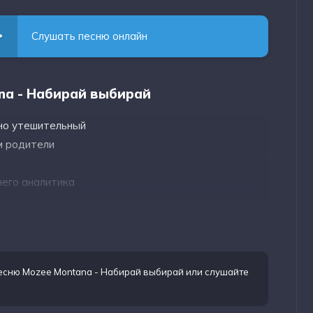
Слушать песню онлайн
na - Набирай выбирай
вно утешительный
м родители
него аналитика
песню Mozee Montana - Набирай выбирай
или слушайте