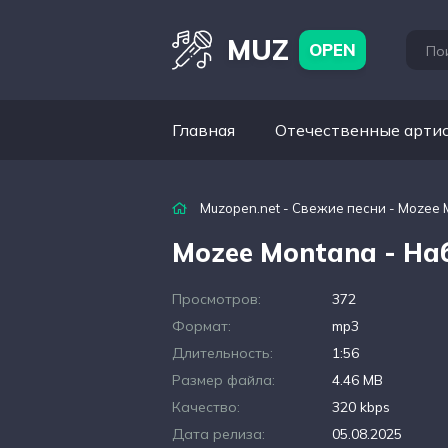
MUZ
OPEN
Главная
Отечественные арти
Muzopen.net
-
Свежие песни
- Mozee 
Mozee Montana - Н
Просмотров:
372
Формат:
mp3
Длительность:
1:56
Размер файла:
4.46 MB
Качество:
320 kbps
Дата релиза:
05.08.2025