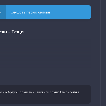
Слушать песню онлайн
сян - Теща
е предаст
е предаст
есню Артур Саркисян - Теща
или слушайте онлайн в