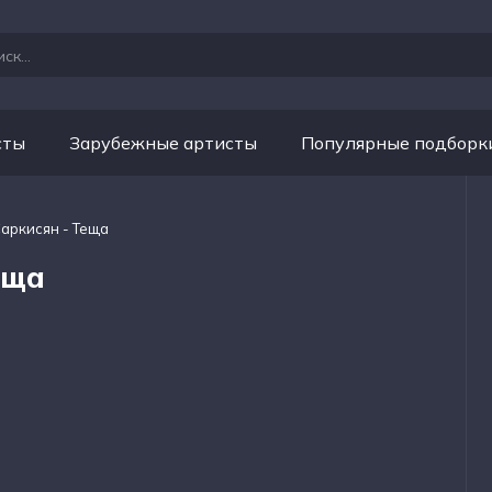
сты
Зарубежные артисты
Популярные подборк
Саркисян - Теща
еща