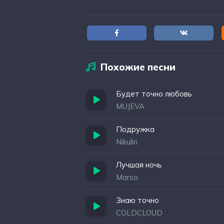
Похожие песни
Будет точно любовь
MUJEVA
Подружка
Nikulin
Лучшая ночь
Marso
Знаю точно
COLDCLOUD