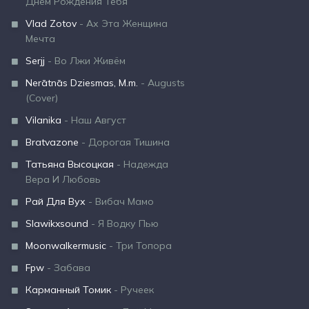
Днём Рождения Тебя
Vlad Zotov
- Ах Эта Женщина
Мечта
Serjj
- Во Лжи Живём
Nerātnās Dziesmas, M.m.
- Augusts
(Cover)
Vilanika
- Наш Август
Bratvazone
- Дорогая Тишина
Татьяна Высоцкая
- Надежда
Вера И Любовь
Рай Для Вух
- Вибач Мамо
Slawikxsound
- Я Водку Пью
Moonwalkermusic
- Три Топора
Fpw
- Забава
Карманный Томик
- Ручеек