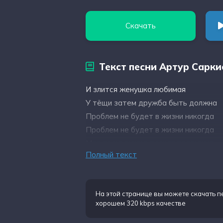
Скачать
Текст песни Артур Сарки
И злится женушка любимая
У тёщи затем дружба быть должна
Проблем не будет в жизни никогда
Проблем не будет в жизни никогда
Моя теща душка лучшая подружка
Полный текст
Снимет сердце ее даст зятя точно н
Тёща моя душка лучшая подружка
Снимет сердце ее даст зятя точно н
На этой странице вы можете
скачать п
хорошем 320 kbps качестве