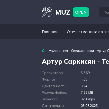
MUZ
OPEN
Главная
Отечественные арти
Muzopen.net
-
Свежие песни
- Артур 
Артур Саркисян - Т
Просмотров:
5 369
Формат:
mp3
Длительность:
3:24
Размер файла:
7.88 MB
Качество:
320 kbps
Дата релиза:
05.08.2025