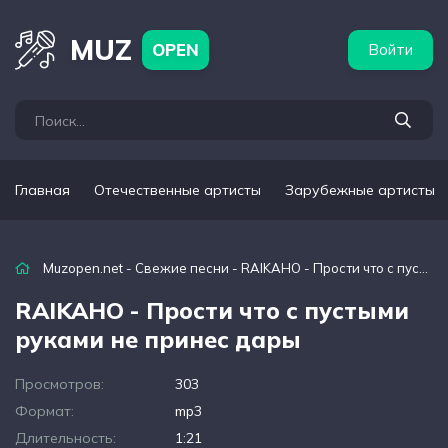
бежные артисты
Популярные подборки
MUZ
OPEN
Войти
Главная
Отечественные артисты
Зарубежные артисты
Muzopen.net
-
Свежие песни
- RAIKAHO - Прости что с пустыми руками не принес дары
RAIKAHO - Прости что с пустыми
руками не принес дары
Просмотров:
303
Формат:
mp3
Длительность:
1:21