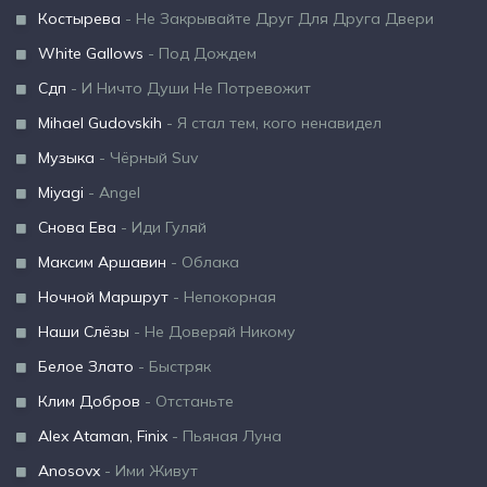
Костырева
- Не Закрывайте Друг Для Друга Двери
White Gallows
- Под Дождем
Сдп
- И Ничто Души Не Потревожит
Mihael Gudovskih
- Я стал тем, кого ненавидел
Музыка
- Чёрный Suv
Miyagi
- Angel
Снова Ева
- Иди Гуляй
Максим Аршавин
- Облака
Ночной Маршрут
- Непокорная
Наши Слёзы
- Не Доверяй Никому
Белое Злато
- Быстряк
Клим Добров
- Отстаньте
Alex Ataman, Finix
- Пьяная Луна
Anosovx
- Ими Живут