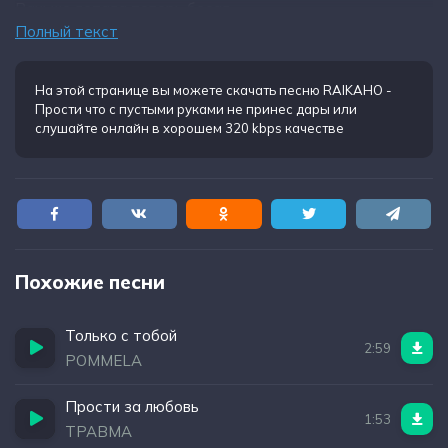
Раньше летала теперь босая
Полный текст
Мы скоротаем ночи как раньше встретит заря
Хочешь вызови наряд я не уйду за зря
На этой странице вы можете
скачать песню RAIKAHO -
Прости что с пустыми руками не принес дары
или
слушайте онлайн в хорошем 320 kbps качестве
Похожие песни
Только с тобой
2:59
POMMELA
Прости за любовь
1:53
ТРАВМА