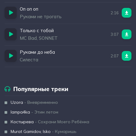
Оп оп оп
2:16
Руками не трогать
Только с тобой
3:07
MC Bad, SONNET
Руками до неба
2:07
Силеста
Популярные треки
Uzora
- Вневремменно
lampa4ka
- Этим летом
Костырева
- Сохрани Моего Ребёнка
Murat Gamidov, Isko
- Кумаришь