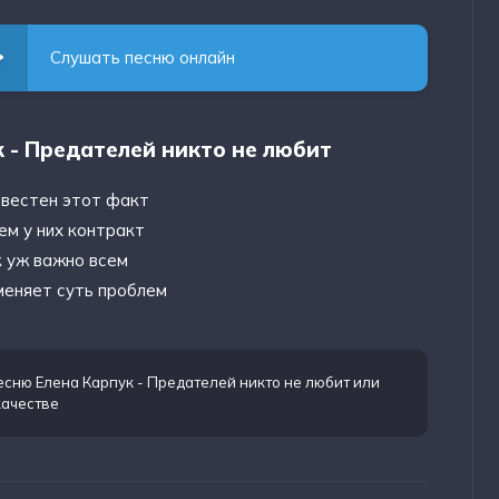
Слушать песню онлайн
к - Предателей никто не любит
звестен этот факт
ем у них контракт
к уж важно всем
 меняет суть проблем
есню Елена Карпук - Предателей никто не любит
или
качестве