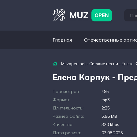
MUZ
OPEN
Главная
Отечественные арти
Muzopen.net
-
Свежие песни
- Елена 
Елена Карпук - Пре
Просмотров:
495
Формат:
mp3
Длительность:
2:25
Размер файла:
5.56 MB
Качество:
320 kbps
Дата релиза:
07.08.2025