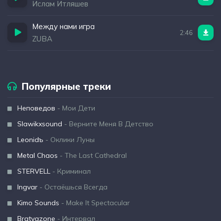
Ислам Итляшев
Между нами игра
2:46
ZUBA
Популярные треки
Неповедов
- Мои Дети
Slawikxsound
- Верните Меня В Детство
Leonidъ
- Оклики Луны
Metal Chaos
- The Last Cathedral
STERVELL
- Криминал
Ingvar
- Остаёшься Всегда
Kimo Sounds
- Make It Spectacular
Bratvazone
- Интервал