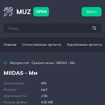
бежные артисты
Популярные подборки
MUZ
OPEN
Войти
Главная
Отечественные артисты
Зарубежные артисты
Muzopen.net
-
Свежие песни
- MIIDAS - Мм
MIIDAS - Мм
Просмотров:
445
Формат:
mp3
Длительность:
2:06
Размер файла:
4.82 MB