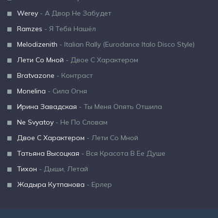
Werey
- А Двор Не Забудет
Ramzes
- Я Тебя Нашёл
Melodizenith
- Italian Rally (Eurodance Italo Disco Style)
Лети Со Мной
- Двое С Характером
Bratvazone
- Контраст
Monelina
- Сила Огня
Ирина Завадская
- Ты Меня Опять Отшила
Ne Svyatoy
- Не По Словам
Двое С Характером
- Лети Со Мной
Татьяна Высоцкая
- Вся Красота В Ее Душе
Тихон
- Дыши, Летай
Жадыра Кутпанова
- Ерлер