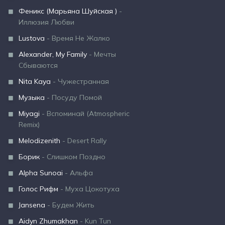
Феникс (Марьяна Шуйская )
-
Иллюзия Любви
Lustova
- Время Не Жалко
Alexander, My Family
- Мечты
Сбываются
Nita Kaya
- Чужестранная
Музыка
- Посуду Помой
Miyagi
- Вспоминай (Atmospheric
Remix)
Melodizenith
- Desert Rally
Борик
- Слишком Поздно
Alpha Sunoai
- Альфа
Голос Рифм
- Муха Цокотуха
Jansena
- Будем Жить
Aidyn Zhumakhan
- Kun Tun