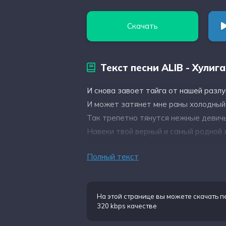
Скачать
Текст песни ALIB - Хулиг
И снова завоет тайга от нашей разлу
И может затянет мне раны холодный
Так трепетно тянутся нежные девичь
Навеки твой верный и самый родной 
Ну что ж ты тайга снова злишься
Полный текст
На этой странице вы можете
скачать п
320 kbps качестве