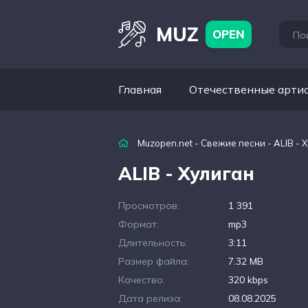
MUZ
OPEN
Главная
Отечественные арти
Muzopen.net
-
Свежие песни
- ALIB - 
ALIB - Хулиган
Просмотров:
1 391
Формат:
mp3
Длительность:
3:11
Размер файла:
7.32 MB
Качество:
320 kbps
Дата релиза:
08.08.2025