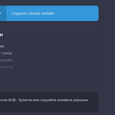
Слушать песню онлайн
ан
ки
 туман
и руки
хулиган
есню ALIB - Хулиган
или слушайте онлайн в хорошем