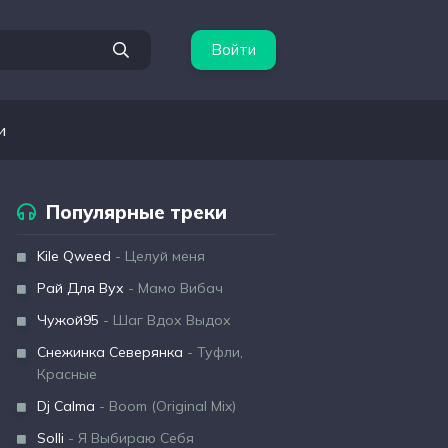
Войти
и
Популярные треки
Kile Qweed
- Целуй меня
Рай Для Вух
- Мамо Вибач
Чужой95
- Шаг Вдох Выдох
Снежинка Северянка
- Туфли,
Красные
Dj Calma
- Boom (Original Mix)
Solli
- Я Выбираю Себя