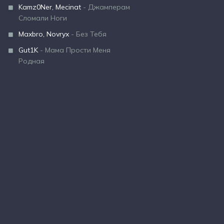
Kamz0Ner, Mecinat
- Джамперам
Сломали Ноги
Maxbro, Novryx
- Без Тебя
Gut1K
- Мама Прости Меня
Родная