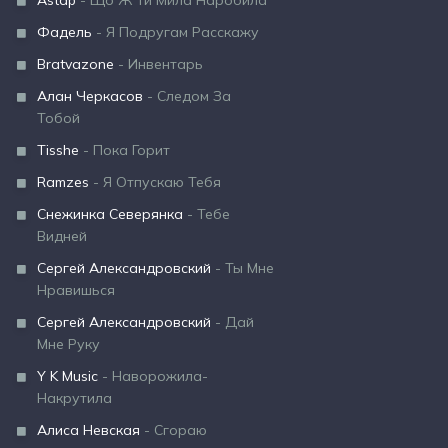
Astap
- Що Ж Ти Мила Наробила
Фадель
- Я Подругам Расскажу
Bratvazone
- Инвентарь
Алан Черкасов
- Следом За
Тобой
Tisshe
- Пока Горит
Ramzes
- Я Отпускаю Тебя
Снежинка Северянка
- Тебе
Видней
Сергей Александровский
- Ты Мне
Нравишься
Сергей Александровский
- Дай
Мне Руку
Y K Music
- Наворожила-
Накрутила
Алиса Невская
- Сгораю