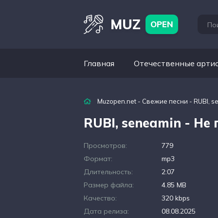
MUZ
OPEN
Главная
Отечественные арти
Muzopen.net
-
Свежие песни
- RUBI, s
RUBI, seneamin - Не
Просмотров:
779
Формат:
mp3
Длительность:
2:07
Размер файла:
4.85 MB
Качество:
320 kbps
Дата релиза:
08.08.2025