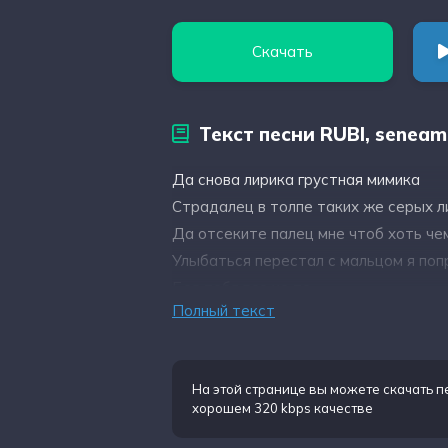
Скачать
Текст песни RUBI, seneami
Да снова лирика грустная мимика
Страдалец в толпе таких же серых л
Да отсеките палец мне чтоб хоть чем
Улыбаться перестал с мальцом я по
Без тебя все не то
Полный текст
На этой странице вы можете
скачать п
хорошем 320 kbps качестве