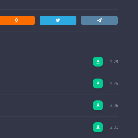
2:29
2:25
2:36
2:31