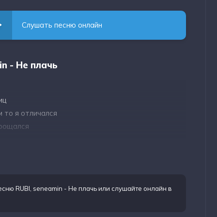
Слушать песню онлайн
n - Не плачь
иц
 то я отличался
прощался
есню RUBI, seneamin - Не плачь
или слушайте онлайн в