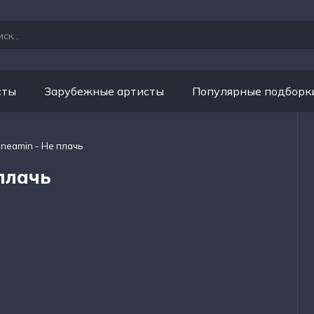
сты
Зарубежные артисты
Популярные подборк
eneamin - Не плачь
 плачь