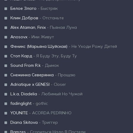
Белое Злато
- Быстряк
Клим Добров
- Отстаньте
Alex Ataman, Finix
- Пьяная Луна
Anosovx
- Ими Живут
Феникс (Марьяна Шуйская)
- Не Уходи Рожу Детей
Стоп Кард
- Я Буду Эту, Буду Ту
Sound From R.k
- Дымок
Снежинка Северянка
- Прощаю
Adriatique x GENESI
- Closer
L.k.a, Diadelia
- Любимый Но Чужой
fadinglight
- gothic
YOUNITE
- ACORDA PEDRINHO
Diana Skitova
- Триггер
Ramzes
- Ссориться Надо В Постели