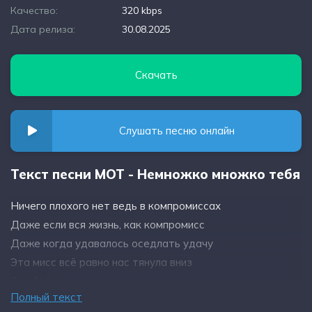
Качество:
320 kbps
Дата релиза:
30.08.2025
Скачать
Слушать песню онлайн
Текст песни МОТ - Немножко множко тебя
Ничего плохого нет ведь в компромиссах
Даже если вся жизнь, как компромисс
Даже когда удавалось оседлать удачу
Эта мисс всё равно нас тянула вниз
С тобой у нас лучшая погода в доме
Полный текст
С тобой ничего не бывало зря