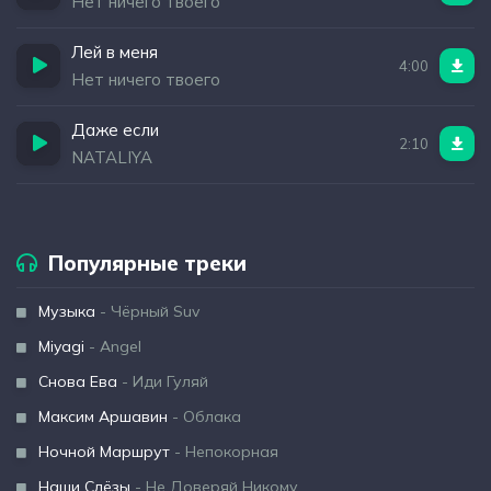
Нет ничего твоего
Лей в меня
4:00
Нет ничего твоего
Даже если
2:10
NATALIYA
Популярные треки
Музыка
- Чёрный Suv
Miyagi
- Angel
Снова Ева
- Иди Гуляй
Максим Аршавин
- Облака
Ночной Маршрут
- Непокорная
Наши Слёзы
- Не Доверяй Никому