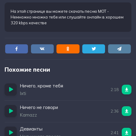
Мы этот мир возьмём и как уроним
У меня немножко множко есть тебя
На этой странице вы можете
скачать песню МОТ -
Немножко множко тебя
или слушайте онлайн в хорошем
Без чёрного нет белого, мы из одной коллекции
320 kbps качестве
Нет ничего более целого, чем моё разбитое сердце
Похожие песни
Ничего, кроме тебя
2:18
Ixti
Ничего не говори
2:36
Kamazz
Девианты
2:41