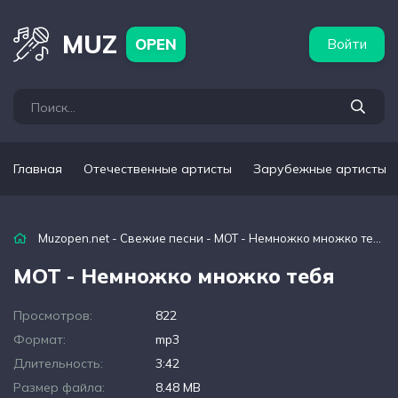
бежные артисты
Популярные подборки
MUZ
OPEN
Войти
Главная
Отечественные артисты
Зарубежные артисты
Muzopen.net
-
Свежие песни
- МОТ - Немножко множко тебя
МОТ - Немножко множко тебя
Просмотров:
822
Формат:
mp3
Длительность:
3:42
Размер файла:
8.48 MB