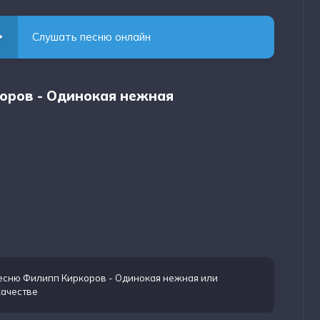
Слушать песню онлайн
коров - Одинокая нежная
песню Филипп Киркоров - Одинокая нежная
или
качестве