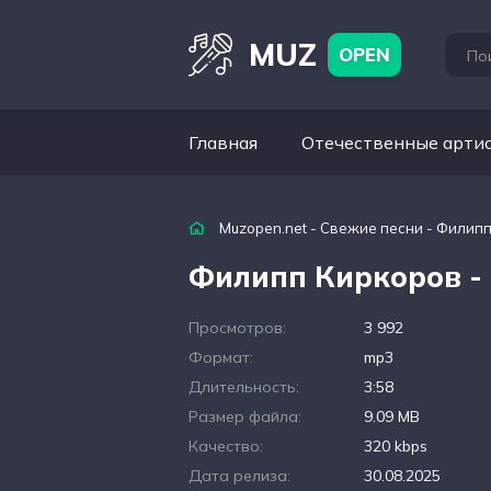
MUZ
OPEN
Главная
Отечественные арти
Muzopen.net
-
Свежие песни
- Филипп
Филипп Киркоров -
Просмотров:
3 992
Формат:
mp3
Длительность:
3:58
Размер файла:
9.09 MB
Качество:
320 kbps
Дата релиза:
30.08.2025