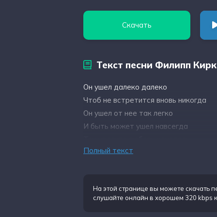
Скачать
Текст песни Филипп Кир
Он ушел далеко далеко
Чтоб не встретится вновь никогда
Он ушел от нее так легко
И быть может ушел навсегда
Так красиво любовь началась
Полный текст
Было море огней и цветов
Он ушел на целованный в сласть
Он ушел молчаливо без слов
На этой странице вы можете
скачать 
Почему одинокая нежная
слушайте онлайн в хорошем 320 kbps 
Слезы прячет свои