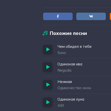
Одинокая нежная
Без любви без любви
Верить больше не хочется
Ей теперь никому
Похожие песни
Чем обидел я тебя
Suno
Одинокая ива
Negoda
Нежная
Одиночество окон
Одинокая луна
ABI