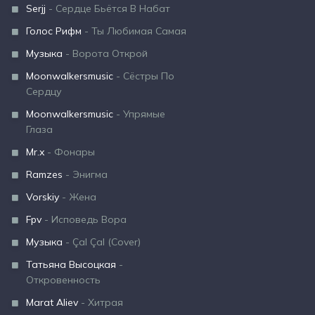
Serjj
- Сердце Бьётся В Набат
Голос Рифм
- Ты Любимая Самая
Музыка
- Ворота Открой
Moonwalkersmusic
- Сёстры По
Сердцу
Moonwalkersmusic
- Упрямые
Глаза
Mr.x
- Фонары
Ramzes
- Энигма
Vorskiy
- Жена
Fpv
- Исповедь Вора
Музыка
- Çal Çal (Cover)
Татьяна Высоцкая
-
Откровенность
Marat Aliev
- Хитрая