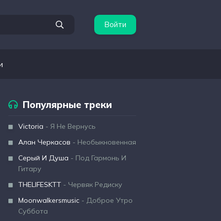
Войти
и
Популярные треки
Victoria
- Я Не Вернусь
Алан Черкасов
- Необыкновенная
Серый И Душа
- Под Гармонь И
Гитару
THELIFESKTT
- Червяк Редиску
Moonwalkersmusic
- Доброе Утро
Суббота