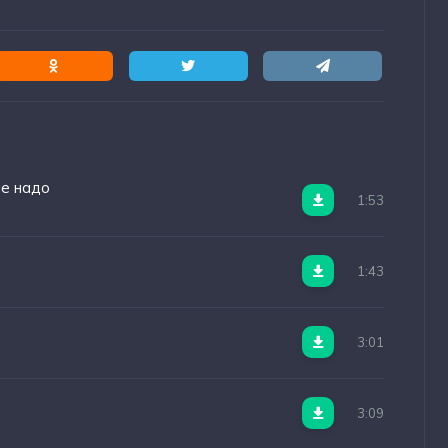
рекрасны
ы
не надо
1:53
1:43
3:01
3:09