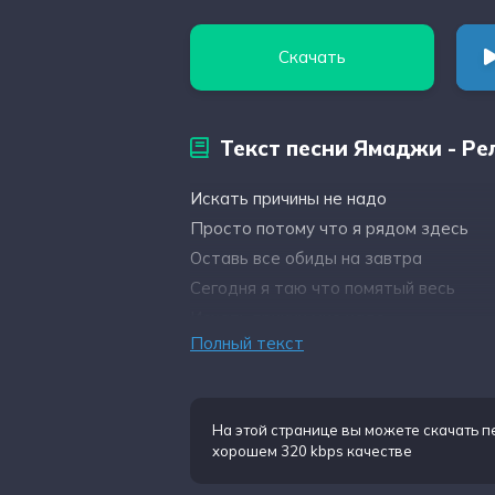
Скачать
Текст песни Ямаджи - Р
Искать причины не надо
Просто потому что я рядом здесь
Оставь все обиды на завтра
Сегодня я таю что помятый весь
Искать причин мне надо
Полный текст
Просто потому что ты рядом здесь
Оставим все обиды на завтра
Сегодня я таю
На этой странице вы можете
скачать 
В стороне все сомнения сообщения у
хорошем 320 kbps качестве
Мне не надо знать мнения в глазах мо