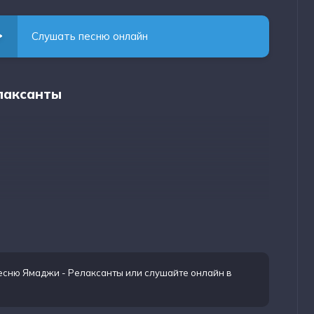
Слушать песню онлайн
елаксанты
песню Ямаджи - Релаксанты
или слушайте онлайн в
несло
их всё в слоу мо