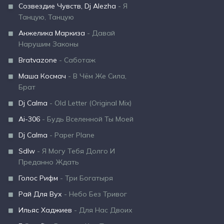
Созвездие Чувств, Dj Alezha
- Я
Танцую, Танцую
Анжелика Маркиза
- Давай
Нарушим Законы
Bratvazone
- Саботаж
Маша Космач
- В Чём Же Сила,
Брат
Dj Calma
- Old Letter (Original Mix)
Ai-306
- Будь Вселенной Ты Моей
Dj Calma
- Paper Plane
Sdlw
- Я Могу Тебя Долго И
Преданно Ждать
Голос Рифм
- Три Богатыря
Рай Для Вух
- Небо Без Тривог
Ильяс Хаджиев
- Для Нас Двоих