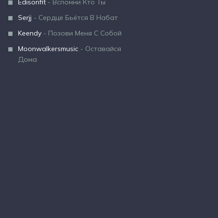
Edisonfit
- Вспомни Кто Ты
Serjj
- Сердце Бьётся В Набат
Keendy
- Позови Меня С Собой
Moonwalkersmusic
- Оставайся
Дома