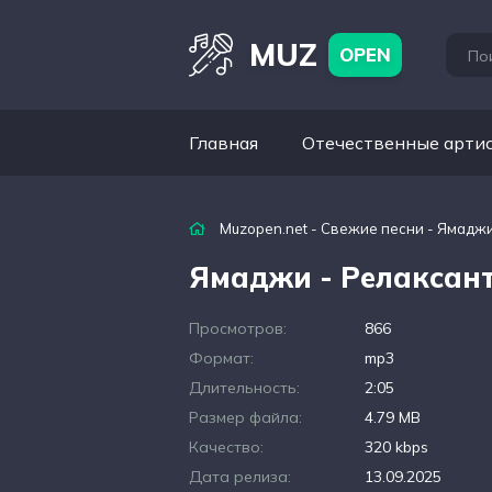
MUZ
OPEN
Главная
Отечественные арти
Muzopen.net
-
Свежие песни
- Ямаджи
Ямаджи - Релаксан
Просмотров:
866
Формат:
mp3
Длительность:
2:05
Размер файла:
4.79 MB
Качество:
320 kbps
Дата релиза:
13.09.2025