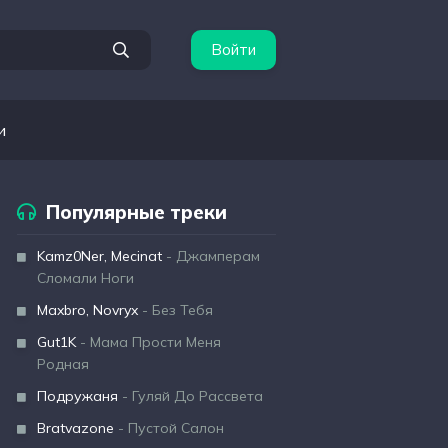
Войти
и
Популярные треки
Kamz0Ner, Mecinat
- Джамперам
Сломали Ноги
Maxbro, Novryx
- Без Тебя
Gut1K
- Мама Прости Меня
Родная
Подружаня
- Гуляй До Рассвета
Bratvazone
- Пустой Салон