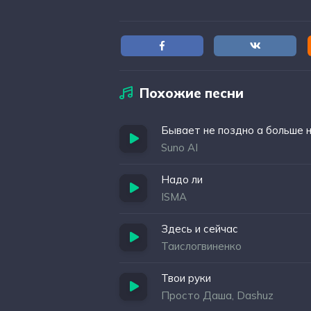
Твои глазки о боже как они сейчас п
Твои губы желаемые мои релаксант
Похожие песни
Бывает не поздно а больше 
Suno AI
Надо ли
ISMA
Здесь и сейчас
Таислогвиненко
Твои руки
Просто Даша, Dashuz