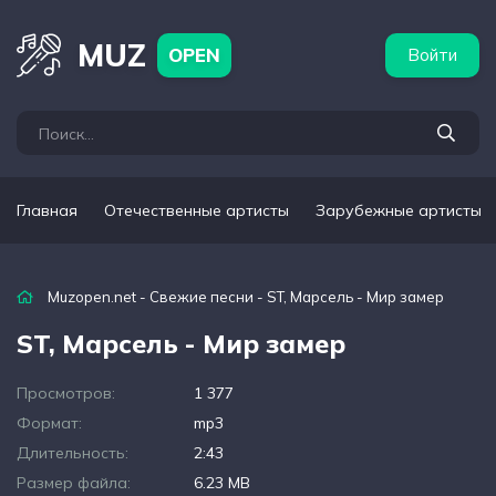
бежные артисты
Популярные подборки
MUZ
OPEN
Войти
Главная
Отечественные артисты
Зарубежные артисты
Muzopen.net
-
Свежие песни
- ST, Марсель - Мир замер
ST, Марсель - Мир замер
Просмотров:
1 377
Формат:
mp3
Длительность:
2:43
Размер файла:
6.23 MB