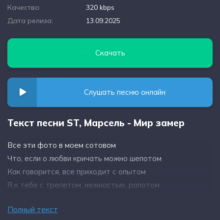
Качество:
320 kbps
Дата релиза:
13.09.2025
Скачать
Слушать песню онлайн
Текст песни ST, Марсель - Мир замер
Все эти фото в моем сотовом
Что, если о любви кричать можно шепотом
Как говорится, все приходит с опытом
Я к тебе с трепетом, нежностью, ропотом
Со всем теплом, знать бы, что потом
Полный текст
Я бережно храню наш фотоальбом