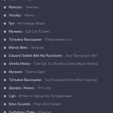
Ramzes
- Энигма
Vorskiy
- Жена
Fpv
- Исповедь Вора
Музыка
- Çal Çal (Cover)
Татьяна Высоцкая
- Откровенность
Marat Aliev
- Хитрая
Eduard Seibel (Mix Na Russkom)
- Эхо Прошлых Лет
Strefa Hitów
- Там Где Ты (Kavkaz Deep Music Remix)
Музыка
- Сваты Едут
Татьяна Высоцкая
- Ты Разрушил Все Мои Пароли
Джаро, Ханза
- Это сон
Сдп
- И Ничто Души Не Потревожит
Kimo Sounds
- Plain And Simple
Gurbanov, Рэви
- Южная