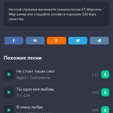
Вся правда в том, что любовь в нас
Обрела свой дом в самый нужный час
На этой странице вы можете
скачать песню ST, Марсель -
Мир замер
или слушайте онлайн в хорошем 320 kbps
Наш с тобой рассказ многотомный
качестве
Я в плену у глаз твоих томных
Похожие песни
Не стоит твоих слез
2:12
Мурат Тхагалегов
Ты одна моя любовь
3:08
ТУ-134
В плену любви
3:58