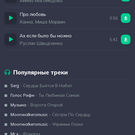
Амина Магомедова
Про любовь
0:56
Ханна, Миша Марвин
Ах если было бы можно
5:41
Руслан Швыдченко
Популярные треки
Serjj
- Сердце Бьётся В Набат
Голос Рифм
- Ты Любимая Самая
Музыка
- Ворота Открой
Moonwalkersmusic
- Сёстры По Сердцу
Moonwalkersmusic
- Упрямые Глаза
Mr.x
- Фонары